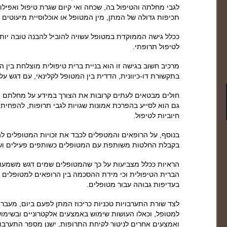
לגבי מחלתה והטיפול בה, שכחה ואי קיום שגרת טיפול ואפילו 
תכיפות גדולה של המתן, מין המטופל או אוכלוסיית מיעוטים
ככלל גישה הממוקדת במטופל עשויה להוביל להבנה טובה יותר 
לטיפול תרופתי.
מרכיב חשוב בגישה זו הוא בניית ברית טיפולית מוצלחת בין המ
בתקשורת דו-כיוונית, הדדית בין המטופל לקלינאי, עם דגש על
חולים מבטאים לעתים קרובות את הצורך במידע על מחלתם והט
גם הוא לסייע בהפרכת אמונות שגויות לגבי תרופות, להפחי
חיוביות לטיפול.
בנוסף, על הרופאים והמטפלים לכבד את זכויות המטופלים ל
בקבלת החלטות משותפת עם המטופלים כשותפים פעילים ושו
הראיות ככלל מצביעות על כך שהמטופלים שמים דגש משמעותי
הברית הטיפולית וכי מידת ההסכמה בין הרופאים למטופלים 
בעדיפות גבוהה עבור מטופלים.
לצד שורת התערבויות טכניות כריכוז המתן לפעם ביום, מעבר ל
למטופל, וכאלו העושות שימוש באמצעים אלקטרוניים ובשימוש
ואמצעים אחרים לניטור לקיחת התרופות, ישנן מספר התערבוי