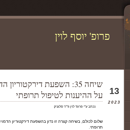
פרופ' יוסף לוין
שיחה 35: השפעת דירקטוריון
אוק
13
על ההיענות לטיפול תרופתי
2023
נכתב ע"י פרופ' לוין וד"ר סלגניק
שלום לכולם, בשיחה קצרה זו נדון בהשפעת דירקטוריון הדמוי
תרופתי.