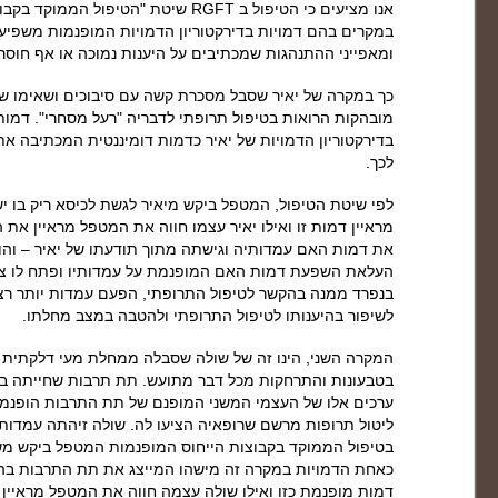
אנו מציעים כי הטיפול ב RGFT שיטת "הטיפו
במקרים בהם דמויות בדירקטוריון הדמויות המופנמות משפיע
ומאפייני ההתנהגות שמכתיבים על היענות נמוכה או אף חוסר 
כך במקרה של יאיר שסבל מסכרת קשה עם סיבוכים ושאימו 
מובהקות הרואות בטיפול תרופתי לדבריה "רעל מסחרי". דמו
בדירקטוריון הדמויות של יאיר כדמות דומיננטית המכתיבה את
לכך.
לפי שיטת הטיפול, המטפל ביקש מיאיר לגשת לכיסא ריק בו 
מראיין דמות זו ואילו יאיר עצמו חווה את המטפל מראיין א
את דמות האם עמדותיה וגישתה מתוך תודעתו של יאיר – והו
העלאת השפעת דמות האם המופנמת על עמדותיו ופתח לו צוה
בנפרד ממנה בהקשר לטיפול התרופתי, הפעם עמדות יותר רצי
לשיפור בהיענותו לטיפול התרופתי ולהטבה במצב מחלתו.
המקרה השני, הינו זה של שולה שסבלה ממחלת מעי דלקתית
בטבעונות והתרחקות מכל דבר מתועש. תת תרבות שחייתה 
ערכים אלו של העצמי המשני המופנם של תת התרבות הופנמו 
ליטול תרופות מרשם שרופאיה הציעו לה. שולה זיהתה עמדות 
בטיפול הממוקד בקבוצות הייחוס המופנמות המטפל ביקש מש
כאחת הדמויות במקרה זה מישהו המייצג את תת התרבות בה 
דמות מופנמת כזו ואילו שולה עצמה חווה את המטפל מראיי