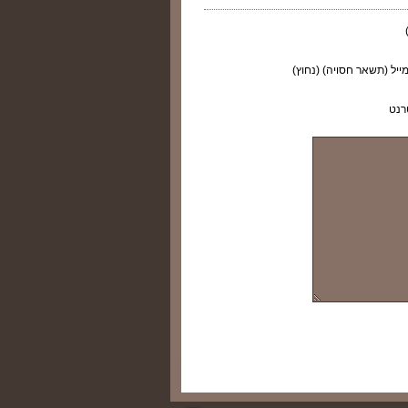
ייל (תשאר חסויה) (נחוץ)
רנט