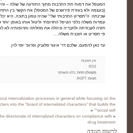
המטפל את דמות תת התרבות מתוך התודעה של שולה – והיא
(בעצמה ולא בעזרת פירושים של המטפל) את הקשר בין התח
שכינתה: ה"תסריט התרבותי שלי" שהיה טמון בתוכה, היא יכל
עמדות משלה כלפי הטיפל התרופתי וליטול אותו באופן יותר 
חזרה לעבודתה ולחבריה וניהלה את מחלתה ותרופותיה לא ל
פי תסריט או תוכנית משלה….
עד כאן להפעם, שלכם דר' איגור סלגניק ופרופ' יוסי לוין
אין תגובות
RSS
מקוטלג תחת:
בלוג משותף
תגיות:
RGFT
.
ut internalization processes in general while focusing on the
ters into the "board of internalized characters" that builds the
»
"social self"
the directorate of internalized characters on compliance with
«
drug treatment
לרשום תגובה