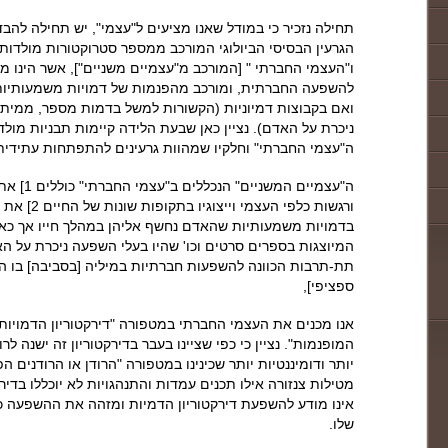
תחילה נזכיר כי במודל שאנו מציעים ל"עצמי", יש תחילה להבד
הגרעין הבסיסי הביולוגי המורכב ממספר סטרוקטורות מולדות
ו"העצמי החברתי " [המורכב מ"עצמיים משניים"], אשר הינ
להשפעה החברתית, ומורכב מהפנמות של דמויות משמעותיות 
ואם בקבוצות דמיוניות (הקשורות למשל בדמות מספר, ממיתו
ניכרת על האדם). נציין כאן שבעת הלידה קיימות תבניות מול
ה"עצמי החברתי" וחלקיו שמהוות גרעינים להתפתחות עתידית
ה"עצמיים 
ורגשות כלפי 
בדמויות משמעותיות שהאדם נחשף אליהן במהלך חייו אך כאמו
תת-תרבות הכוונה להשפעות חברתיות במיליה [בסביבה] בו ה
ספציפי],
אנו מכנים את העצמי החברתי במטפורה "דירקטוריון הדמויות" 
המופנמות". נציין כי כפי שציינו בעבר בדירקטוריון זה ישנה לר
יותר ודומיננטיות יותר שכינינו במטפורה "הרודן או הרודנים הפ
מטילות צנזורה אילו תכנים עמדות והתנהגויות לא יוכללו בדירק
אינו מודע להשפעת דירקטוריון הדמיות ומזהה את ההשפעה כב
שלו.