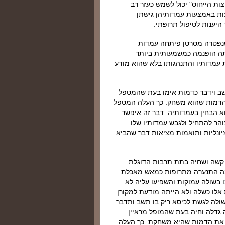
ל הממוקד בקבוצות הייחוס" יכול לשמש כעזר רב
ות באמצעות עמדותיהן גישתן
היענות לטיפול תרופתי.
שנפטרה מסרטן פיתחה עמדות
תה הופנמה כמשמעותית ביותר
 עמדותיו והתנהגותו בלא שהוא מודע
ישב וידבר כדמות אימו בעת שהמטפל
ת הדמות שהוא משחק. כך העלה המטפל
א הבחין בעמדותיה. דבר זה איפשר
ר להתחיל ולגבש עמדותיו שלו
ונליות ותואמות מציאות דבר שהביא
 קשה ושחיה בתת תרבות הדוגלת
בה התנערה מתרופות כמאש מאכלת.
בשולה עמוקות והשפיעו עליה לא
אלו כשלה ולא הייתה מודעת למקורן.
ולה לגשת לכיסא ריק בו תשב ותדבר
גדלה וחיה בעת שהמופל מראיין
ן את הדמות שהיא משחקת. כך העלה