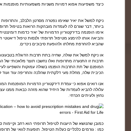
כיצד משפיעות אפוא דמויות משניות משמעותיות מופנמות אל
ניקח למשל את יאיר שאימו נפטרה מסרטן הלבלב, והתרופות ש
ביותר, דבר שגרם לה לעמדות מובהקות הרואות בטיפול תרופת
אימו הופנמה בדירקטוריון הדמויות של יאיר כדמות דומיננטי
והביאה אותו להימנע מטיפול תרופתי ולנסות טיפול דיאטטי 
שהביא להחרפת מחלתו ולהופעת סיבוכים ניכרים.
או ניקח למשל את שולה, שחיה בתת תרבות הדוגלת בטבעונו
תרבות זו התנערה מתרופות ואלו נחשבו תוצר מלאכותי של הח
המופנם של תת התרבות הופנמו בשולה עמוקות והשפיעו לעיה
הכיבית שלה, מחלת מעי דלקתית שהלכה והחריפה עוד ועוד למ
אנו רואים אפוא כי עמדת דירקטוריון הדמויות המופנמות המו
עלולה להביא לעמדות של היחיד שהוא מזהה כבאות ממנו עצמו
נחוץ ולעיתים הכרחי.
כמובן שהנושא של היענות לטיפול תרופתי הוא רחב וקיימות סי
כמו : גורמים כלכליים כעלות הטיפול, תופעות לוואי של תרופ