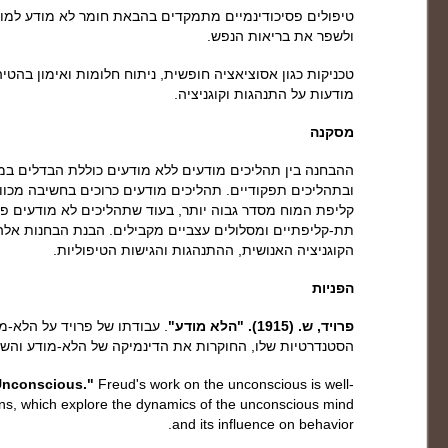
טיפולים פסיכודינמיים מתמקדים בהבאת חומר לא מודע למודע
ולשפר את בריאות הנפש.
טכניקות כגון אסוציאציה חופשית, ניתוח חלומות ואימון בה
מודעות על התנהגות וקוגניציה.
מסקנה
ההבחנה בין תהליכים מודעים ללא מודעים כוללת הבדלים במו
ובתהליכים תפקודיים. תהליכים מודעים כרוכים בחשיבה מכוו
קליפת המוח מסדר גבוה יותר, בעוד שתהליכים לא מודעים פוע
תת-קליפתיים ומסלולים עצביים מקבילים. הבנת הבחנות אל
הקוגניציה האנושית, ההתנהגות והגישות הטיפוליות.
הפניות
פרויד, ש. (1915). "הלא מודע"
. עבודתו של פרויד על הלא-
הסטנדרטיות שלו, החוקרות את הדינמיקה של הלא-מודע והש
 Unconscious."
Freud's work on the unconscious is well-
ons, which explore the dynamics of the unconscious mind
and its influence on behavior.