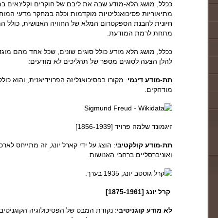
ככלל, מושג הלא-מודע שבה את ליבם של חוקרים וקלינאים 
מתיאוריות פסיכואנליטיות מוקדמות וכלה במחקר מדעי המוח 
חיונית להבנת הספקטרום המלא של החוויה האנושית, כולל הת
מתחת לרמת המודעת.
ככלל, מושג הלא מודע כולל סוגים שונים, שכל אחד מהם מוגדר
להלן הצעה לסוגים מספר של תהליכים לא מודעים:
תת-מודע דינמי
: מקורו בפסיכואנליזה הפרוידיאנית, והוא כולל
מודחקים.
זיגמונד שלמה פרויד [1856-1939]
תת-מודע קולקטיבי
: הוצג על ידי קארל יונג, זה מתייחס לא
ואוניברסליים ברחבי האנושות.
‏ קרל יונג [1875-1961]
לא מודע קוגניטיבי
: נקודת המבט של הפסיכולוגיה הקוגניטיב