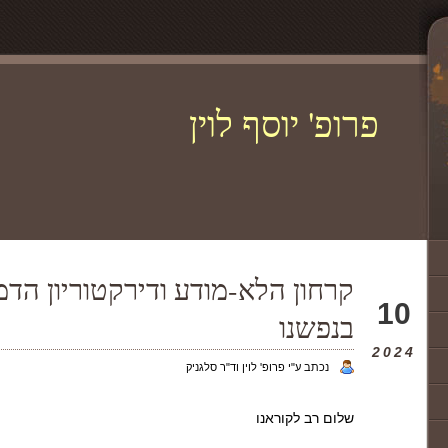
פרופ' יוסף לוין
קרחון הלא-מודע ודירקטוריון הדמ
אוג
10
בנפשנו
2024
נכתב ע"י פרופ' לוין וד"ר סלגניק
שלום רב לקוראנו