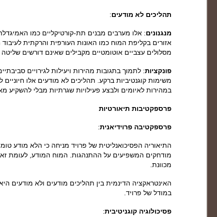
תהליכים לא מודעים
:
מנגנונים
: אלו מערבים מבנים תת-קורטיקליים כמו האמיגדלה,
אזורים בקליפת המוח כמו האונות העורפית והרקתית לעיבוד 
מסלולים עצביים אוטומטיים מקבילים שאינם דורשים שליטה 
פונקציות
: לתמוך בתגובות מהירות ויעילות לגירויים סביבתיים
משימות קוגנטיביות ברקע. תהליכים לא מודעים אלו חיוניים 
במהירות לאיומים ולבצע פעילויות שגרתיות מבלי להשקיע מא
פרספקטיבות תיאורטיות
פרספקטיבה פרוידיאנית
:
התיאוריה הפסיכואנליטית של פרויד מניחה כי הלא מודע טומן ב
מודחקים המשפיעים על ההתנהגות. המוח המודע, לעומת זאת
מכוונת.
האינטראקציה הדינמית בין תהליכים מודעים ולא מודעים הי
במודל של פרויד.
פסיכולוגיה קוגניטיבית
: