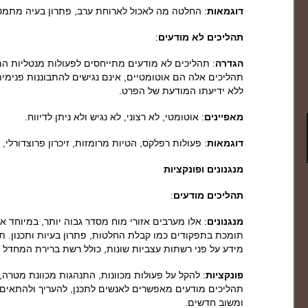
דוגמאות
: החלטה מה לאכול לארוחת ערב, פתרון בעיה מתמטי
תהליכים לא מודעים
:
הגדרה
: תהליכים לא מודעים מתייחסים לפעולות מנטליות 
תהליכים אלה הם אוטומטיים, אינם נגישים להתבוננות פנימי
ללא ידיעתו המודעת של הפרט.
מאפיינים
: אוטומטי, לא רצוני, לא נגיש ולא ניתן לדיווח.
דוגמאות
: פעולות רפלקס, הטיות מרומזות, זיכרון פרוצדורלי,
מנגנונים ופונקציות
תהליכים מודעים
:
מנגנונים
: אלו מערבים אזורי מוח מסדר גבוה יותר, במיוחד
תומכת בתפקודים כמו קבלת החלטות, פתרון בעיות ותכנון. ת
מידע על פני רשתות עצביות שונות, כולל רשת ברירת המחדל (DMN) ורשתות בקרה.
פונקציות
: להקל על פעולות מכוונות, התנהגות מכוונת מטרה
תהליכים מודעים מאפשרים לאנשים לתכנן, להעריך ולהתאים
ומשוב חדשים.