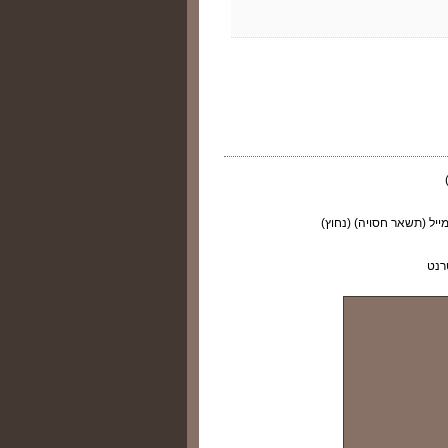
ייל (תשאר חסויה) (נחוץ)
רנט