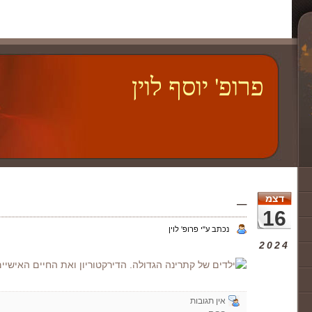
פרופ' יוסף לוין
–
דצמ
16
נכתב ע"י פרופ' לוין
2024
אין תגובות