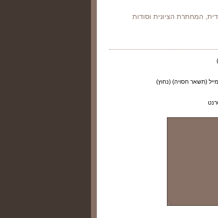
דית, המחתרת הציונית וסודות
ייל (תשאר חסויה) (נחוץ)
רנט