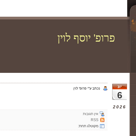
פרופ' יוסף לוין
יונ
נכתב ע"י פרופ' לוין
6
2026
אין תגובות
RSS
מקוטלג תחת: