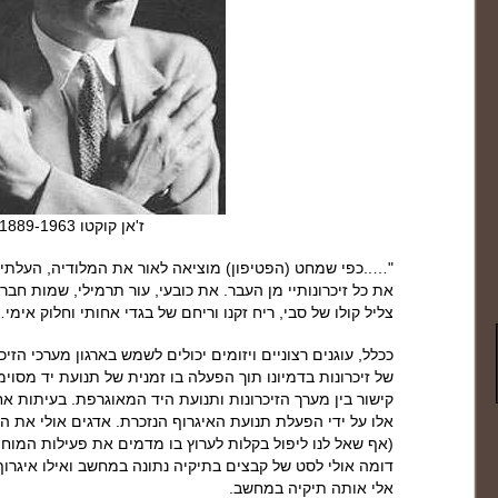
ז'אן קוקטו 1889-1963
"…..כפי שמחט (הפטיפון) מוציאה לאור את המלודיה, העלת
את כל זיכרונותיי מן העבר. את כובעי, עור תרמילי, שמות חבר
צליל קולו של סבי, ריח זקנו וריחם של בגדי אחותי וחלוק אימי…
ככלל, עוגנים רצוניים ויזומים יכולים לשמש בארגון מערכי הזי
של זיכרונות בדמיונו תוך הפעלה בו זמנית של תנועת יד מסוימ
קישור בין מערך הזיכרונות ותנועת היד המאוגרפת. בעיתות אחר
אלו על ידי הפעלת תנועת האיגרוף הנזכרת. אדגים אולי את
(אף שאל לנו ליפול בקלות לערוץ בו מדמים את פעילות המוח 
דומה אולי לסט של קבצים בתיקיה נתונה במחשב ואילו איגר
אלי אותה תיקיה במחשב.