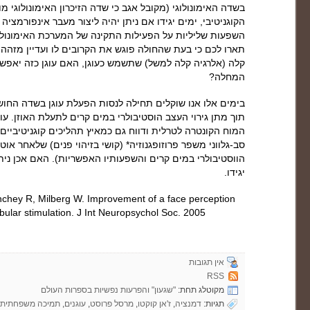
בשדה האימונולוגי (מקובל אגב כי שדה הזיכרון האימונולוגי מופ
הקוגניטיבי, ימים יגידו אם ניתן יהיה ליצור מעבר אינפורמציה ב
השפעות שליליות על הפעילות התקינה של המערכת האימונולו
תארו לכם כי בעת שהחולה פוגש את הקרובים לו ועדיין מזהה 
קלה (אלרגיה קלה למשל) שתשמש כעוגן, האם עוגן כזה יאפשר
המחלה?
בימים אלו אנו שוקלים תחילה לנסות הפעלת עוגן בשדה החושי
תוך מתן גירוי העצב הוסטיבולרי במים קרים לתעלת האוזן. עו
המוח הקונטרה לטרלית ודווח גם כמאיץ תהליכים קוגניטיביים. כ
סב-גלווני משפר פרוזופגנוזיה* (קושי בזיהוי פנים) שלאחר או
הווסטיבולרי במים קרים והשפעותיו האפשריות). האם אכן ני
יגידו.
linchey R, Milberg W. Improvement of a face perception
ibular stimulation. J Int Neuropsychol Soc. 2005
אין תגובות
RSS
מקוטלג תחת:
"שגעון" והפרעות נפשיות בספרות העולם
תגיות:
דמנציה
,
ז'אן קוקטו
,
מרסל פרוסט
,
עוגנים
,
תמיכה משפחתית