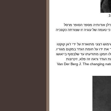
מדלן אודותיה מספר הסופר מרסל
י טעמה של עוגיה זו שצורתה כקונכיה
וש רצוני מתוארת על ידי ז'אן קוקטו
ר את ידו על חומת הגדר במקום מגוריו.
אלו חמקו מתודעתו עד שלבסוף בייאושו
ת הגדר וראה זה פלא, זיכרונות
ליו. וכך שרשם קוקטו ביומנו ב1953 ]ראה Van Der Berg J. The changing nature of