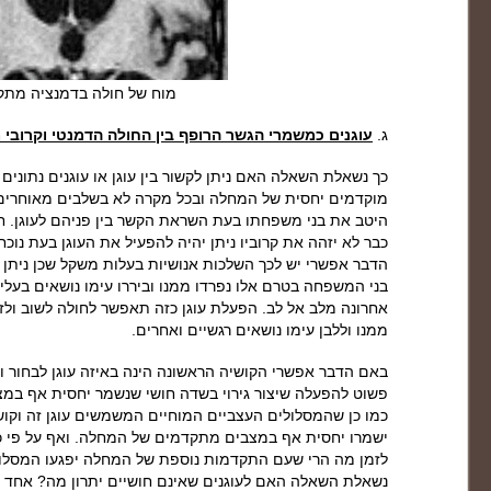
מוח של חולה בדמנציה מת
ג.
עוגנים כמשמרי הגשר הרופף בין החולה הדמנטי וקרוב
כך נשאלת השאלה האם ניתן לקשור בין עוגן או עוגנים נתונים
מוקדמים יחסית של המחלה ובכל מקרה לא בשלבים מאוחרים מ
היטב את בני משפחתו בעת השראת הקשר בין פניהם לעוגן. ח
כבר לא יזהה את קרוביו ניתן יהיה להפעיל את העוגן בעת נוכ
הדבר אפשרי יש לכך השלכות אנושיות בעלות משקל שכן ניתן 
בני המשפחה בטרם אלו נפרדו ממנו וביררו עימו נושאים בעלי
אחרונה מלב אל לב. הפעלת עוגן כזה תאפשר לחולה לשוב ולז
ממנו וללבן עימו נושאים רגשיים ואחרים.
באם הדבר אפשרי הקושיה הראשונה הינה באיזה עוגן לבחור וב
פשוט להפעלה שיצור גירוי בשדה חושי שנשמר יחסית אף במ
כמו כן שהמסלולים העצביים המוחיים המשמשים עוגן זה וקושר
ישמרו יחסית אף במצבים מתקדמים של המחלה. ואף על פי כן
לזמן מה הרי שעם התקדמות נוספת של המחלה יפגעו המסלו
נשאלת השאלה האם לעוגנים שאינם חושיים יתרון מה? אחד מסו