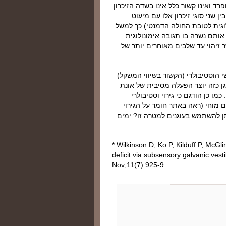
רד ואינו קשור כלל אינו בשדה הזיכרון
ין שני סוגי זיכרון אלו עם מיעוט
גית לטובת החולה הדמנטי) כך למשל
אותם נשרה בו תגובה אימונולוגית
 זיהוי עד שלבים מאוחרים יותר של
 הוסטיבולרי (הקשור בשיווי המשקל)
גן כזה יוצר הפעלה מסיבית של אונת
מו כן הודגם כי גירוי וסטיבולרי
טם מוחי (ראה באתר חומר על הגירוי
תן להשתמש בעוגנים למטרה זו? ימים
* Wilkinson D, Ko P, Kilduff P, McG
deficit via subsensory galvanic vest
Nov;11(7):925-9
.