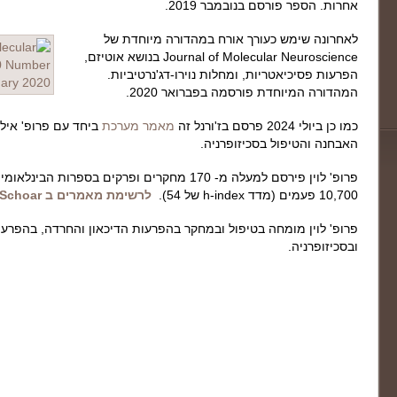
אחרות. הספר פורסם בנובמבר 2019.
לאחרונה שימש כעורך אורח במהדורה מיוחדת של
Journal of Molecular Neuroscience בנושא אוטיזם,
הפרעות פסיכיאטריות, ומחלות נוירו-דג'נרטיביות.
המהדורה המיוחדת פורסמה בפברואר 2020.
כמו כן ביולי 2024 פרסם בז'ורנל זה
מאמר מערכת
ביחד עם פרופ' אילנ
האבחנה והטיפול בסכיזופרניה.
פרופ' לוין פירסם למעלה מ- 170 מחקרים ופרקים בספר
10,700 פעמים (מדד h-index של 54).
לרשימת מאמרים ב Google Schoar
פרופ' לוין מומחה בטיפול ובמחקר בהפרעות הדיכאון והחרדה, בהפרעו
ובסכיזופרניה.