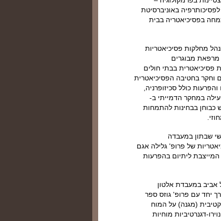
טיינות בפרמקולוגיה –
. השתלם בפסיכותרפיה במשך 3 שנים בחוג לפסיכותרפיה באוניברסיטת
תמחה בפסיכיאטריה בבית
 כיהן כמנהל מחלקות פסיכיאטריות
 מרפאת מבוגרים
 פסיכיאטרית בבתי חולים
ז הארץ ובבאר שבע. בין השנים 1997-2000 השתלם וחקר בחטיבה הפסיכיאטרית
הפרעות כולל סכיזופרניה,
ילה במחקר הדמייתי ב-
כיאטריות. משמש כבוחן בבחינות להתמחות
וזי.
ר חודשי שבתון במעבדה
יאטריות של פרופ' גלילה אגם
המייצבת ליתיום בהפרעות
ניברסיטת תל אביב במעבדת אלטון
רך יחד עם פרופ' גוזס ספר
קטיבית (מגנה) על המוח
ירו-דגנרטיביות מוחיות