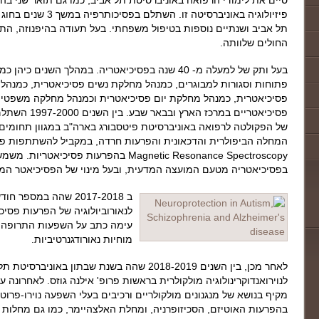
סיים את לימודי הרפואה באוניברסיטת תל אביב, כמו גם תואר שני בהצ
פיזיולוגיה באוניברסיטה זו
תל אביב ושנתיים נוספות בטיפול משפחתי. בעל תעודה בהיפנוזה, ה
החולים שלוותה.
בעל ותק של למעלה מ- 40 שנה בפסיכיאטריה. במהלך השנים
פתוחות וסגורות למבוגרים, כמנהל מחלקת נשים פסיכיאטרית, כמנהל
פסיכיאטרית, כמנהל מחלקת יום פסיכיאטרית וכמנהל מחלקה משפטית
פסיכיאטריים במרכ
של הפקולטה לרפואה באוניברסיטת פיטסבורג בארה"ב במגוון תחומים ו
המחלה הביפולרית והדכאונית והפרעות חרדה, במקביל להשתתפות פע
Magnetic Resonance Spectroscopy בהפרעות פסי
בפסיכיאטריה מטעם המועצה המדעית, ובעל מינוי של הפסיכיאטר המח
ב 2017-2018 שהה במספ
לנאורוביולוגיה של הפרעות פסיכ
עימה כתב על השפעות התרופה 
מוחיות נאורודגנרטיביות.
לאחר מכן, בין השנים 2018-2019 שהה בשנת שבתון באו
לנוירואנדוקרינולוגיה מולקולרית בראשות פרופ' אילנה גוזס. לאחרונה ע
מקיף בנושא של מנגנונים מולקולריים ורכיבים בעלי השפעה נוירו-פרוט
בהפרעות האוטיזם, הסכיזופרניה, ומחלת האלצהיימר, כמו גם מחלות נו