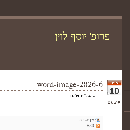
פרופ' יוסף לוין
word-image-2826-6
אפר
10
נכתב ע"י פרופ' לוין
2024
אין תגובות
RSS