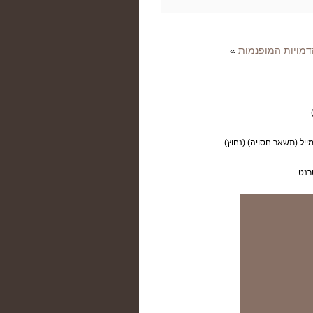
»
ייל (תשאר חסויה) (נחוץ)
רנט