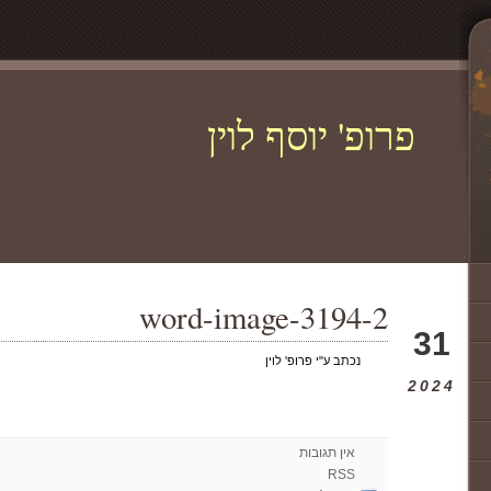
פרופ' יוסף לוין
word-image-3194-2
יול
31
נכתב ע"י פרופ' לוין
2024
אין תגובות
RSS