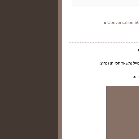
»
Conversation 56
ייל (תשאר חסויה) (נחוץ)
רנט