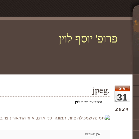
פרופ' יוסף לוין
.jpeg
אוג
31
נכתב ע"י פרופ' לוין
2024
אין תגובות