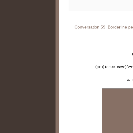
Conversation 59: Borderline pers
ייל (תשאר חסויה) (נחוץ)
רנט