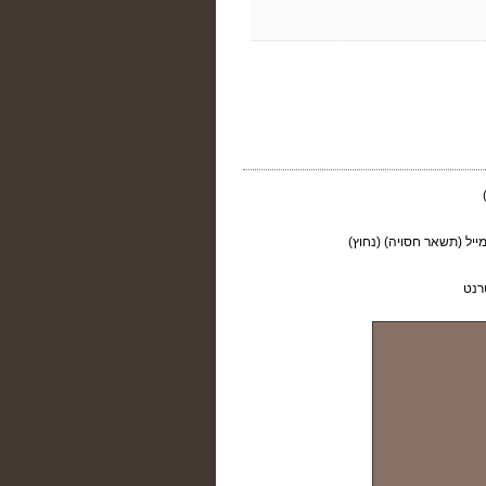
ייל (תשאר חסויה) (נחוץ)
רנט