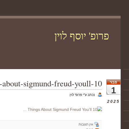
פרופ' יוסף לוין
10-things-about-sigmund-freud-youll-
פבר
1
נכתב ע"י פרופ' לוין
2025
אין תגובות