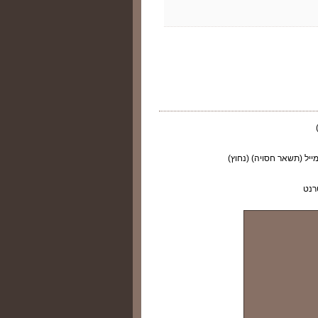
ייל (תשאר חסויה) (נחוץ)
רנט