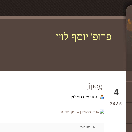
פרופ' יוסף לוין
.jpeg
ינו
4
נכתב ע"י פרופ' לוין
2026
אין תגובות