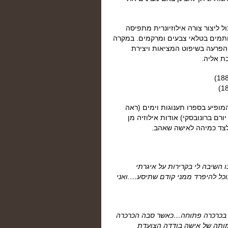
Parei). בסוג זה הדמיון יכול ליצור צורה אילוזיונרית מתפיסה
כותמים בטלאי צבעים ומרקמים. במקרה
 הפרעה בשיפוט המציאות ויצירת
ת אליה.
ופיע בספרו תענוגות וימים (ראה
ות וימים: זמורה ביתן מודן, 1979 תרגום יורם ברונובסקי) אודות אילוזיה מן
 לצד כמיהה לאישה שאהב.
השיבה לי בקרירות על איגרתי
כל להיפרד ממני קודם שתיסע….ואני
ון בכרכרה פתוחה…כאשר סבה הכרכרה
ותה של אישה בודדה הצועדת