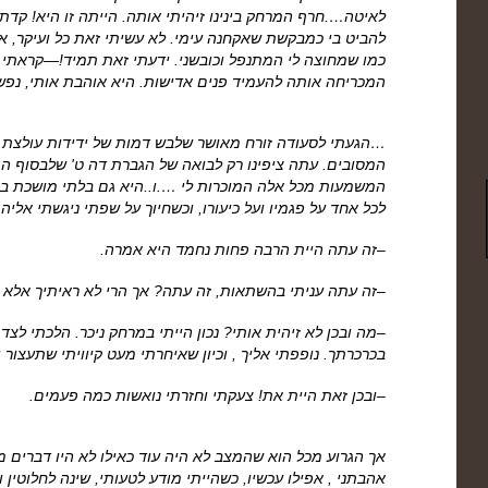
לאיטה….חרף המרחק בינינו זיהיתי אותה. הייתה זו היא! קדת
להביט בי כמבקשת שאקחנה עימי. לא עשיתי זאת כל ועיקר, 
כמו שמחוצה לי המתנפל וכובשני. ידעתי זאת תמיד!—קראתי 
המכריחה אותה להעמיד פנים אדישות. היא אוהבת אותי, נפ
…הגעתי לסעודה זורח מאושר שלבש דמות של ידידות עולצת א
המסובים. עתה ציפינו רק לבואה של הגברת דה ט' שלבסוף הג
המשמעות מכל אלה המוכרות לי ….ו..היא גם בלתי מושכת ביו
לכל אחד על פגמיו ועל כיעורו, וכשחיוך על שפתי ניגשתי אליה
–זה עתה היית הרבה פחות נחמד היא אמרה.
–זה עתה עניתי בהשתאות, זה עתה? אך הרי לא ראיתיך אלא ע
–מה ובכן לא זיהית אותי? נכון הייתי במרחק ניכר. הלכתי ל
בכרכרתך. נופפתי אליך , וכיון שאיחרתי מעט קיוויתי שתעצור ו
–ובכן זאת היית את! צעקתי וחזרתי נואשות כמה פעמים.
אך הגרוע מכל הוא שהמצב לא היה עוד כאילו לא היו דברים 
אהבתני , אפילו עכשיו, כשהייתי מודע לטעותי, שינה לחלוטין 