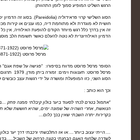
הרגש השליט המופיע סמוך לזמן התהוותן.
הסוג השלישי קרוי פראידוליה (dolia
חושית לא מוגדרת ולא מתוחמת דיה, כמו עננים או קירות מ
זה אין בדרך כלל רגש מיוחד הקודם להופעת האילוזיה, אין כל
הדמיון האילוזיונרית לא נוטה להעלם כאשר תשומת הלב מוסב
מרסל פרוסט (18871-1922)
הסופר מרסל פרוסט מדווח בסיפורו: "פגישה על שפת אגם" המ
מרסל פרוסט: תענוג
הסוג השני, כזו המופעלת ומושרה על ידי רגשות עצב כובשים
וכך הוא כותב :
"
אתמול בטרם לכתי לסעוד ביער בולון קיבלתי ממנה פתק …בו 
הנואשת, אחרי השהיה של שמונה ימים, שהיא חוששת שלא תו
בקרירות יתרה השבתי שאין בכך כלום…
….הייתי עצוב ביותר….או אז התלבשתי ורכבתי דרך יער בול
לשדרה שלחוף האגם הבחנתי בקצה הרחוק של השביל…..בדמ