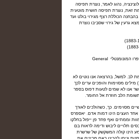
לוצינציה, נהוג לאמר, נוצרת תפיסה
ומת זאת, נוצרת תפיסה חושית מוטעית
ף בהבחנה הכוללת רצף מגירוי בולט ועד
מצא גרעין של גירוי שסביבו נוצרת
קארל יאספרס פסיכיאטר ופילוסוף אקזיסטנציאליסטי טען בספרו המונומנטלי General
מת לב. למשל, בהרצאה אנו נוטים לא
 מילים מסוימות והופכים ערים לכך
כאשר אנו לא שמים לטעות דפוס בספר
 תשומת הלב חוזרת אל החומר.
יים מסוימים. כך, כשהולכים לאורך
 אחד העצים הינו דמות אדם. יאספרס
וות וממתים ואף פחד פן ייפול בחלקו
בסים תלויים ליבוש ודימה לראות בם
מע הינו קולה המשקשק של שרשרת
תנות וניתן להבינן באם מבינים את