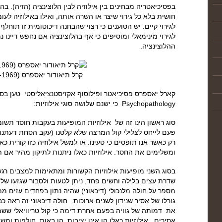
בפסיכיאטריה מבחינים בין אילוזיה לבין הלוצינציה (הזיה). בה
חושית בלא כל גירוי שיצר או השרה אותה, ואילו באילוזיה לע
לגירוי קיים. יש הטוענים כי רצוי שהבחנה דיכוטומית זו תוחל
לגירוי מינימאלי ומוסיפים כי אף בהלוצינציה אם נחפש דיינו נ
ההלוצינציה.
קרל תיאודור יאספרס (1883-1969)
Psychopathology כי ישנם שלושה סוגי אילוזיות:
סוג ראשון הינו זה של אילוזיות המופיעות בעקבות חוסר תשו
פעם לייחס לצלילי קול המרצה שלא קלטנו (עקב הסחת דעתנו)
רק כאשר אנו תופסים כי טעינו. או למשל אילוזיה כזו קורית 
ומשלימים את החסר. אילוזיות כאלו ניתנות לתיקון מהיר אם
בסוג השני מופיעות אילוזיות הקשורות ומתאימות למצבים רגש
שדרת עצים בלילה וחשים פחד, ניתן לטעות ולסבור שגזעו של
מספר על חולה מלנכולי (דיכאוני) שהיה נתון בפחדים עזים ממ
גורלו של אסיר שנידון לשנים ארוכות. חולה דיכאוני זה ראה כ
את דמותה של גוויה בפעם אחרת דימה כי קול טריוויאלי שש
אסירים. אילוזיות כאלו הן אינן יציבות, הן באות, חולפות ומש