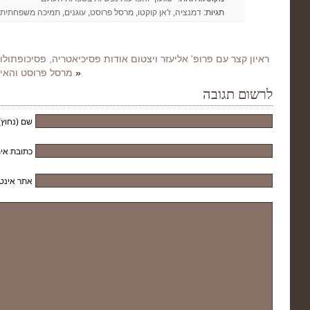
תגיות:
דמנציה
,
ז'אן קוקטו
,
מרסל פרוסט
,
עוגנים
,
תמיכה משפחתית
ראיון קצר עם פרופ' אליעזר ויצטום אודות פסיכיאטריה, פסיכופתולוג
«
מרסל פרוסט והאיל
לרשום תגובה
שם (נחוץ)
כתובת אימ
אתר אינט