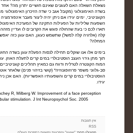
נשאלת השאלה האם לעוגנים שאינם חושיים יתרון מה? אחד מסו
בשדה האימונולוגי (מקובל אגב כי שדה הזיכרון האימונולוגי מופ
הקוגניטיבי, ימים יגידו אם ניתן יהיה ליצור מעבר אינפורמציה ב
השפעות שליליות על הפעילות התקינה של המערכת האימונולו
תארו לכם כי בעת שהחולה פוגש את הקרובים לו ועדיין מזהה 
קלה (אלרגיה קלה למשל) שתשמש כעוגן, האם עוגן כזה יאפשר
המחלה?
בימים אלו אנו שוקלים תחילה לנסות הפעלת עוגן בשדה החושי
תוך מתן גירוי העצב הוסטיבולרי במים קרים לתעלת האוזן. עו
המוח הקונטרה לטרלית ודווח גם כמאיץ תהליכים קוגניטיביים. כ
סב-גלווני משפר פרוזופגנוזיה* (קושי בזיהוי פנים) שלאחר או
הווסטיבולרי במים קרים והשפעותיו האפשריות). האם אכן ני
יגידו.
linchey R, Milberg W. Improvement of a face perception
ibular stimulation. J Int Neuropsychol Soc. 2005
אין תגובות
RSS
מקוטלג תחת:
"שגעון" והפרעות נפשיות בספרות העולם