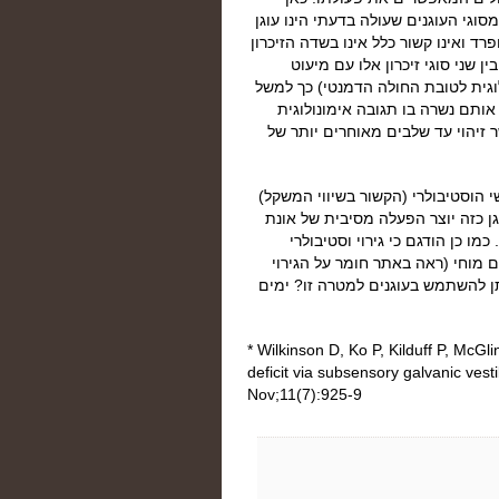
גי העוגנים שעולה בדעתי הינו עוגן
רד ואינו קשור כלל אינו בשדה הזיכרון
ין שני סוגי זיכרון אלו עם מיעוט
גית לטובת החולה הדמנטי) כך למשל
אותם נשרה בו תגובה אימונולוגית
 זיהוי עד שלבים מאוחרים יותר של
 הוסטיבולרי (הקשור בשיווי המשקל)
גן כזה יוצר הפעלה מסיבית של אונת
מו כן הודגם כי גירוי וסטיבולרי
טם מוחי (ראה באתר חומר על הגירוי
תן להשתמש בעוגנים למטרה זו? ימים
* Wilkinson D, Ko P, Kilduff P, McG
deficit via subsensory galvanic vest
Nov;11(7):925-9