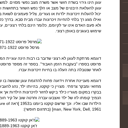
עוגן הינו גירוי בשדה חושי אשר משרה מצב נפשי מסוים. למשל 
עוגן להעלאת היבטים של מצב או הלך נפש השזור בתחושות וזיכ
יכול להעלות זיכרונות ילדות או נעורים, צליל פעמונים לשאת ב
ואילו מגע רך בלחי להחיות זיכרונות עברו מבית סבא. בדרך כל
ולא פעם האדם אינו ער לקיומם, כלומר הינם בלתי רצוניים, ע
שימוש בעוגנים באופן רצוני.
מרסל פרוסט 1871-1922
דוגמא מרתקת לעוגן לא רצוני שדובר בו רבות הינה עוגיית ה
פרוסט בספרו "בעקבות הזמן האבוד". בספר זה מספר פרוסט כ
לאחר שנטבלה בתה העלה בו בחיות זיכרונות עברו.
דוגמא מעניינת אחרת וידועה פחות להדגמת עוגן שנעשה בו שימ
מחזאי ומבקר צרפתי. מצויין כי קוקטו, בהיותו ילד, נהג להעבי
בבקרו במקום מגוריו כילד ביקש לחזור לזיכרונות הילדות אך 
הנמיך קומתו לזו של ילד ואצבעו עברה וחרטה שוב על קיר חומ
הילדות שבו א
man, New York, Dell, 1961] (בתרגום חופשי):
ז'אן קוקטו 1889-1963