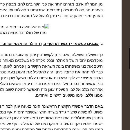
מן המחלה אינם מזהים יותר את פני הקרובים להם מכונה פרוזופ
בעזרת תרופה לדמנציה (מקבוצת התרופות הפועלות על האנזים
באופן זמני ומכאן שיתכן כי ניתן לפעול על תופעה זו בדרכים נ
מוח של חולה בדמנציה מת
ג.
עוגנים כמשמרי הגשר הרופף בין החולה הדמנטי וקרוב
כך נשאלת השאלה האם ניתן לקשור בין עוגן או עוגנים נתונים
מוקדמים יחסית של המחלה ובכל מקרה לא בשלבים מאוחרים מ
היטב את בני משפחתו בעת השראת הקשר בין פניהם לעוגן. ח
כבר לא יזהה את קרוביו ניתן יהיה להפעיל את העוגן בעת נוכ
הדבר אפשרי יש לכך השלכות אנושיות בעלות משקל שכן ניתן 
בני המשפחה בטרם אלו נפרדו ממנו וביררו עימו נושאים בעלי
אחרונה מלב אל לב. הפעלת עוגן כזה תאפשר לחולה לשוב ולז
ממנו וללבן עימו נושאים רגשיים ואחרים.
באם הדבר אפשרי הקושיה הראשונה הינה באיזה עוגן לבחור וב
פשוט להפעלה שיצור גירוי בשדה חושי שנשמר יחסית אף במ
כמו כן שהמסלולים העצביים המוחיים המשמשים עוגן זה וקושר
ישמרו יחסית אף במצבים מתקדמים של המחלה. ואף על פי כן
לזמן מה הרי שעם התקדמות נוספת של המחלה יפגעו המסלו