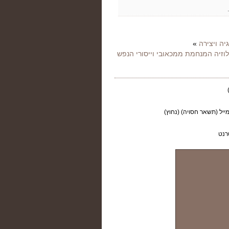
.
יה ויצירה
»
וזיה המנחמת ממכאובי וייסורי הנפש
ייל (תשאר חסויה) (נחוץ)
רנט