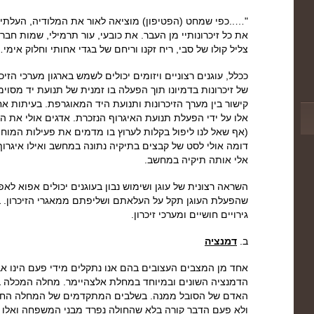
"…..כפי שמחט (הפטיפון) מוציאה לאור את המלודיה, העלת
את כל זיכרונותיי מן העבר. את כובעי, עור תרמילי, שמות חבר
צליל קולו של סבי, ריח זקנו וריחם של בגדי אחותי וחלוק אימי…
ככלל, עוגנים רצוניים ויזומים יכולים לשמש בארגון מערכי הזי
של זיכרונות בדמיונו תוך הפעלה בו זמנית של תנועת יד מסוימ
קישור בין מערך הזיכרונות ותנועת היד המאוגרפת. בעיתות אחר
אלו על ידי הפעלת תנועת האיגרוף הנזכרת. אדגים אולי את
(אף שאל לנו ליפול בקלות לערוץ בו מדמים את פעילות המוח 
דומה אולי לסט של קבצים בתיקיה נתונה במחשב ואילו איגר
אלי אותה תיקיה במחשב.
השראה רצונית של עוגן ושימוש נבון בעוגנים יכולים אפוא לאפ
שהפעלת העוגן תקל על העלאתם ושליפתם ממאגרי הזיכרון. בע
גירויים חושיים ומערכי זיכרון.
ב.
דמנציה
אחד מן המצבים העצובים בהם אנו נתקלים מידי פעם הינו אב
הדמנציה השונים ובמיוחד במחלת אלצהיימר. מחלה המכלה 
האדם של הסובל ממנה. בשלבים המתקדמים של המחלה החול
ולא פעם הדבר קורה בלא שהחולה נפרד מבני המשפחה ואלו 