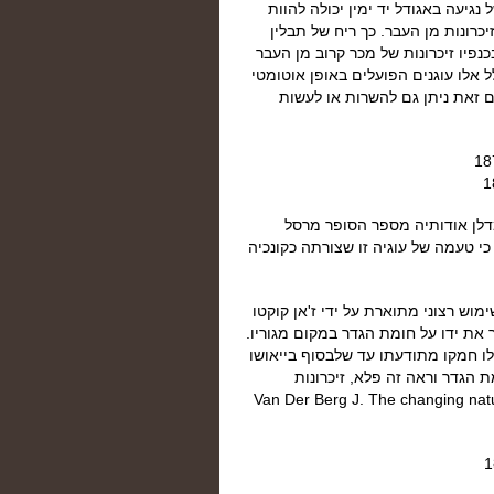
נגיעה באגודל יד ימין יכולה להוות
רונות מן העבר. כך ריח של תבלין
כנפיו זיכרונות של מכר קרוב מן העבר
ל אלו עוגנים הפועלים באופן אוטומטי
ם זאת ניתן גם להשרות או לעשות
מדלן אודותיה מספר הסופר מרסל
י טעמה של עוגיה זו שצורתה כקונכיה
וש רצוני מתוארת על ידי ז'אן קוקטו
ר את ידו על חומת הגדר במקום מגוריו.
אלו חמקו מתודעתו עד שלבסוף בייאושו
ת הגדר וראה זה פלא, זיכרונות
ליו. וכך שרשם קוקטו ביומנו ב1953 ]ראה Van Der Berg J. The changing nature of