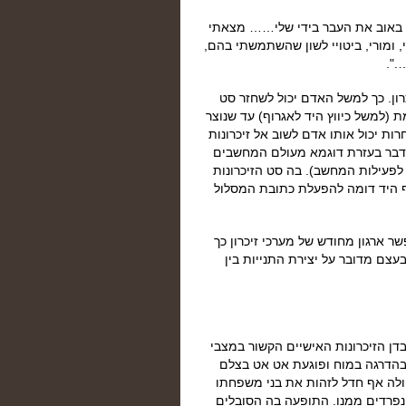
י באוב את העבר בידי שלי…… מצאתי
י, ומורי, ביטויי לשון שהשתמשתי בהם,
.".
כרון. כך למשל האדם יכול לשחזר סט
ת (למשל כיווץ היד לאגרוף) עד שנוצר
ות יכול אותו אדם לשוב אל זיכרונות
 הדבר בעזרת דוגמא מעולם המחשבים
לפעילות המחשב). בה סט הזיכרונות
וף היד דומה להפעלת כתובת המסלול
שר ארגון מחודש של מערכי זיכרון כך
צם מדובר על יצירת התנייות בין
דן הזיכרונות האישיים הקשור במצבי
בהדרגה במוח ופוגעת אט אט בצלם
ה אף חדל לזהות את בני משפחתו
נפרדים ממנו. התופעה בה הסובלים