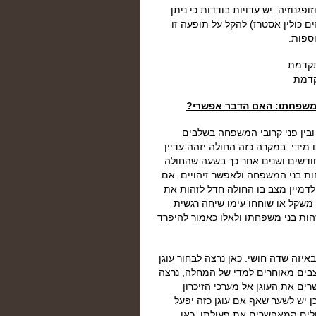
גנוזיה. יש עדויות בודדות כי ניתן
 כולין אסטרז) להקל על תופעה זו
וספות.
קדמת
י משפחתו: האם הדבר אפשרי?
 ובין פני קרובי המשפחה בשלבים
ידי. במקרה כזה החולה יזהה עדיין
ודשים ושנים אחר כך בשעה שהחולה
חות בני המשפחה ולאפשר זיהויים. אם
לדמיין מצב בו החולה חדל לזהות את
 משקל או שוחחו עימו שיחה רגשית
הות בני משפחתו ולאלו כאמור להיפרד
איזה שדה חושי. כאן נרצה לבחור עוגן
צבים מאוחרים למדי של המחלה, נרצה
ים את העוגן אל מערכי הזיכרון
 יש לשער שאף אם עוגן כזה יפעל
לים המאפשרים את פעולתו. כאן