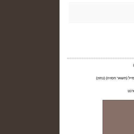
ייל (תשאר חסויה) (נחוץ)
רנט