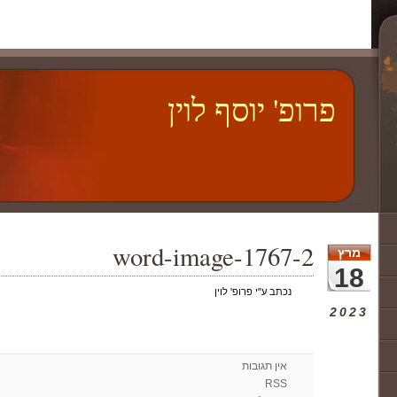
פרופ' יוסף לוין
word-image-1767-2
מרץ
18
נכתב ע"י פרופ' לוין
2023
אין תגובות
RSS