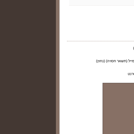
ייל (תשאר חסויה) (נחוץ)
רנט