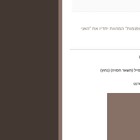
המופנמות" המהוות יחדיו את "האני
ייל (תשאר חסויה) (נחוץ)
רנט