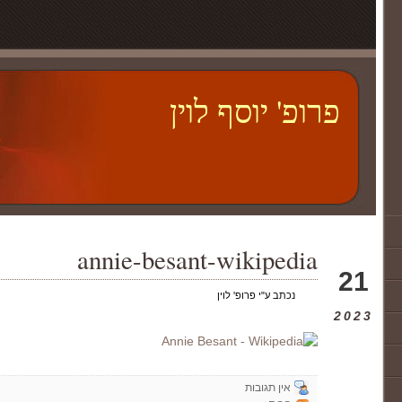
פרופ' יוסף לוין
annie-besant-wikipedia
אוג
21
נכתב ע"י פרופ' לוין
2023
אין תגובות