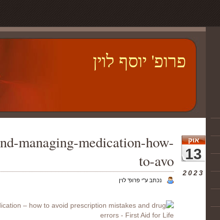
פרופ' יוסף לוין
and-managing-medication-how-
אוק
13
to-avo
2023
נכתב ע"י פרופ' לוין