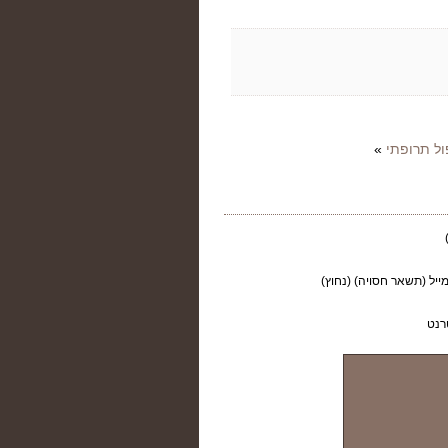
»
ייל (תשאר חסויה) (נחוץ)
רנט