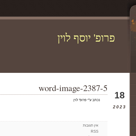
פרופ' יוסף לוין
word-image-2387-5
דצמ
18
נכתב ע"י פרופ' לוין
2023
אין תגובות
RSS