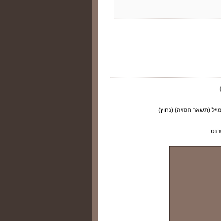
ייל (תשאר חסויה) (נחוץ)
רנט