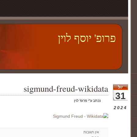
פרופ' יוסף לוין
sigmund-freud-wikidata
יול
31
נכתב ע"י פרופ' לוין
2024
אין תגובות