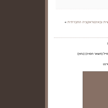
שית ובאינטראקציה החברתית
»
ייל (תשאר חסויה) (נחוץ)
רנט