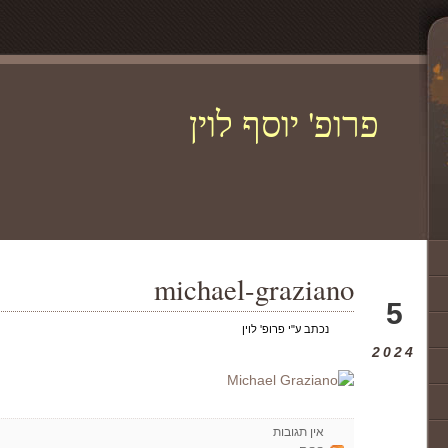
פרופ' יוסף לוין
michael-graziano
ספט
5
נכתב ע"י פרופ' לוין
2024
אין תגובות