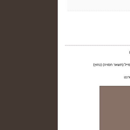
ייל (תשאר חסויה) (נחוץ)
רנט