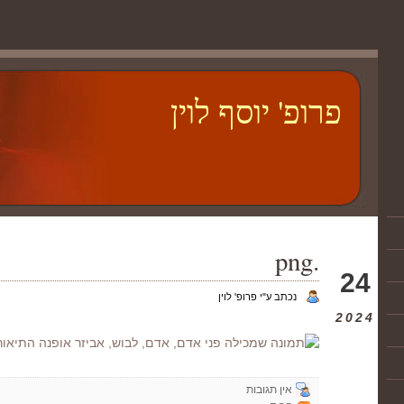
פרופ' יוסף לוין
.png
נוב
24
נכתב ע"י פרופ' לוין
2024
אין תגובות