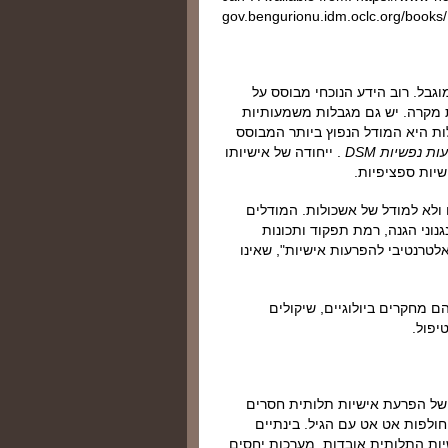
gov.bengurionu.idm.oclc.org/book
גבל. רוב הידע הנוכחי מבוסס על
ת מקרה. יש גם מגבלות משמעותיות
ות היא המודל הנפוץ ביותר המבוסס
 נפשיות DSM
. ייחודה של אישיותו
יות ספציפיות.
ולא למודל של אשכולות. המודלים
וני הגנה, רמת תפקוד ותכונות
לל "מודל DSM-5 אלטרנטיבי להפרעות אישיות", שאינו
מחקרים ביולוגיים, שיקולים
יפול.
ה של הפרעת אישיות תלותית חסרים
חולפות אט אט עם הגיל. בינתיים
ות התלותית אובדות, מערכות יחסים