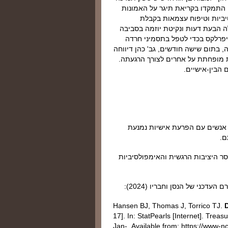
וגניטיבי התנהגותי (CBT): המפגשים התמקדו בקריאת תיגר על האמונות
יביות וטיפוח עצמאות בקבלת
 הבעת דעות ונקיטת יוזמה בסביבה
פרלקס בכדי לטפל בתסמיני חרדה
 בתום שישה חודשים, גב' כהן דיווחה
ות מופחתת על אחרים לצורך הרגעתה.
 הבין-אישיים.
 אנשים עם הפרעת אישיות נמנעת
ם.
ר היציבות הרגשית והאימפולסיביות
דכני של הנסן וחבריו (2024):
Hansen BJ, Thomas J, Torrico TJ.
17]. In: StatPearls [Internet]. Treas
Jan-. Available from: https://www-nc