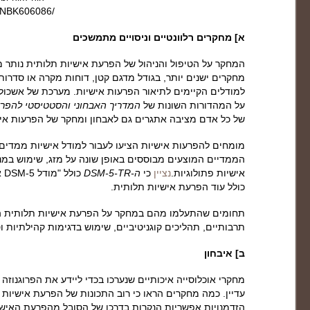
s/NBK606086/
א] מחקרים רלוונטיים וניסויים מתמשכים
המחקר על הטיפול והניהול של הפרעת אישיות תלותית נותר מו
מחקרים ישנים יותר, בגודל מדגם קטן, דוחות מקרה או סדרו
למודלים הקיימים לתיאור הפרעות אישיות. מערכת של אשכול
על המהדורות השונות של
המדריך האבחוני והסטטיסטי להפרעות
של כל אדם מציבה אתגרים גם לאבחון ומחקר של הפרעות איש
מומחים להפרעות אישיות הציעו לעבור למודל אישיות ממדים 
הממדיים המוצעים מבוססים באופן שונה על מזג, שימוש במנגנ
אישיות פתולוגיות.
נציין
כי
ה-DSM-5-TR
כו
כולל עוד הפרעת אישיות תלותית.
תחומים שהתעלמו מהם במחקר על הפרעת אישיות תלותית הם 
תרבותיים, תהליכים קוגניטיביים, שימוש בדגימות קהילתיות וט
ב] איבחון
מחקרי אוכלוסייה איכותיים שנערכו בכדי ליידע את הפרוגנוז
עדיין. כמה מחקרים הראו כי רוב התכונות של הפרעת אישיות 
הזדמנויות אפשריות הנקרות בדרכו של הסובל מהפרעת האישי