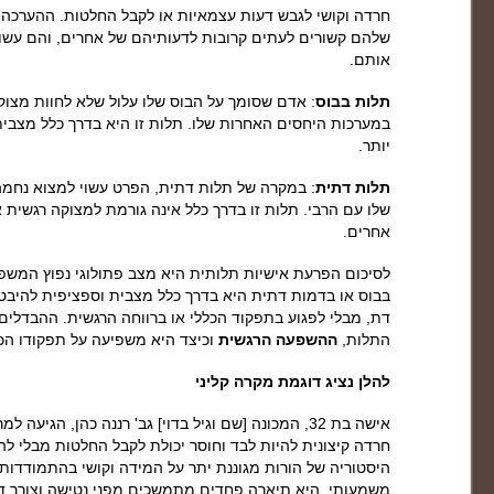
חרדה וקושי לגבש דעות עצמאיות או לקבל החלטות. ההערכ
שלהם קשורים לעתים קרובות לדעותיהם של אחרים, והם עשויי
אותם.
תלות בבוס
: אדם שסומך על הבוס שלו עלול שלא לחוות מצוק
במערכות היחסים האחרות שלו. תלות זו היא בדרך כלל מצבית
יותר.
תלות דתית
: במקרה של תלות דתית, הפרט עשוי למצוא נחמה
שלו עם הרבי. תלות זו בדרך כלל אינה גורמת למצוקה רגשית 
אחרים.
לסיכום הפרעת אישיות תלותית היא מצב פתולוגי נפוץ המשפי
בבוס או בדמות דתית היא בדרך כלל מצבית וספציפית להיבטים
דת, מבלי לפגוע בתפקוד הכללי או ברווחה הרגשית. ההבדלים 
התלות,
ההשפעה הרגשית
וכיצד היא משפיעה על תפקודו הכ
להלן נציג דוגמת מקרה קליני
אישה בת 32, המכונה [שם וגיל בדוי] גב' רננה כהן, ה
חרדה קיצונית להיות לבד וחוסר יכולת לקבל החלטות מבלי להתי
היסטוריה של הורות מגוננת יתר על המידה וקושי בהתמודדות 
משמעותי. היא תיארה פחדים מתמשכים מפני נטישה וצורך דח