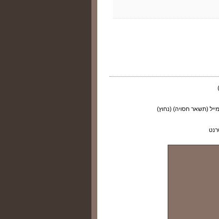
ייל (תשאר חסויה) (נחוץ)
רנט