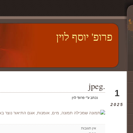
פרופ' יוסף לוין
.jpeg
פבר
1
נכתב ע"י פרופ' לוין
2025
אין תגובות