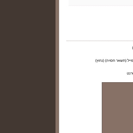
ייל (תשאר חסויה) (נחוץ)
רנט