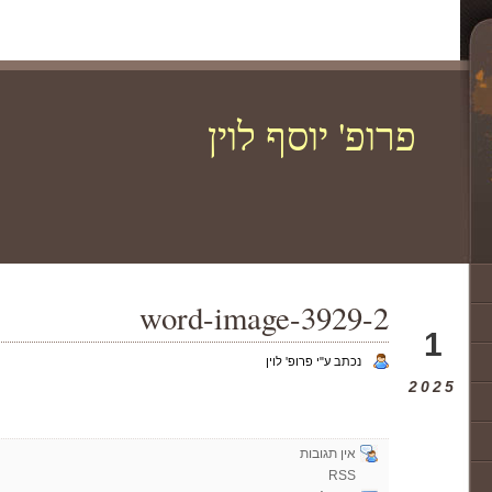
פרופ' יוסף לוין
word-image-3929-2
פבר
1
נכתב ע"י פרופ' לוין
2025
אין תגובות
RSS