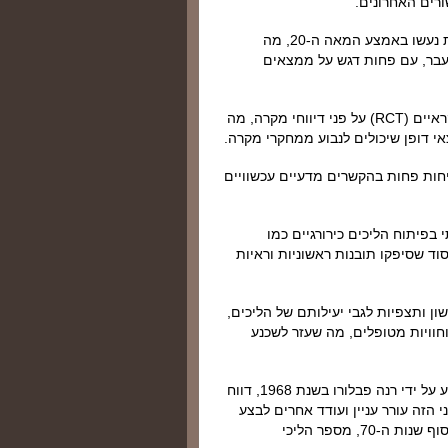
רים האחרונים.
: תגליות יסוד רבות בנוגע לאטיולוגיה של מחלות נעשו באמצע המאה ה-20, מה
עבר, עם פחות דגש על ממצאים
: חל שינוי בהעדפה לניסויים מבוקרים אקראיים (RCT) על פני דיווחי מקרה, מה
י דופן שיכולים לנבוע ממחקרי מקרה.
חות פחות בהקשרים מדעיים עכשוויים
פיתוח הליכים כירורגיים כמו
 בכך ששימשו כאבני יסוד שסיפקו תובנות ראשוניות וראיות
ן ותצפיות לגבי יעילותם של הליכים,
אות וחוויות מטופלים, מה שעזר לשכנע
: הליך ה-CABG המוצלח הראשון, שבוצע על ידי רנה פבלורו בשנת 1968, דווח
זה עורר עניין ועודד אחרים לבצע
את ההליך, גם כאשר לא היו ניסויים קליניים התומכים בו. עד סוף שנות ה-70, מספר הליכי