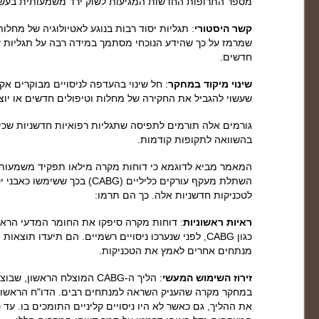
מספר התרופות החדשות המגיעות לשוק ירד משמעותית בעשו
קשר היסטורי
שמרמז על כך שהידע הנוכחי מסתמך במידה רבה על תגליות 
חדשים.
שינוי מיקוד במחקר
שעשוי להגביל את החקירה של מחלות וטיפולים חדשים או יוצא
גורמים אלה תורמים לתפיסה שתגליות רפואיות חדשניות שכי
בהשוואה לתקופות קודמות.
המאמר מביא לדוגמא כי דוחות מקרה מילאו תפקיד משמעותי ב
השתלת מעקף עורקים כליליים (CABG)
לטכניקות חדשניות אלה. כך הם תרמו:
ראיות ראשוניות
: דוחות מקרה סיפקו את החומר המדעי הראשו
כגון CABG, לפני שנערכו ניסויים רשמיים. הם תיעדו תוצ
מנתחים אחרים לאמץ את הטכניקות.
זירוז השימוש
המעשי
במחקר מקרה שהעניק השראה למנתחים רבים. הדו"ח הראשוני ה