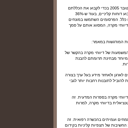
כך, תוכן העניינים של 25 כתבי עת בולטים נבדק מיולי עד אוקטובר 2005 בכדי לקבוע את הכללתם
של דיווחי מקרה. 32% מכתבי העת הנסקרים פרסמו באופן קבוע דוחות קליניים, בעוד ש-36%
3 אינם מפרסמים אותם כלל. הפרסומים השתמשו במונחים
לדיווחי מקרה, המסווג אותם על סמך
יות המודגשות במאמר:
המשמעות של דיווחי מקרה בהקשר של
, במיוחד מבחינת תרומתם להבנת
ות.
ים לארגן ולאחזר מידע בעל ערך בצורה
ת להוביל לתובנות רחבות יותר לגבי
 דיווחי מקרה בספרות המדעית. זה
נציאלית בדיווחי מקרה, למרות
תמחים ועמיתים בהכשרה רפואית. זה
 החשיבות של תצפיות קליניות בקידום