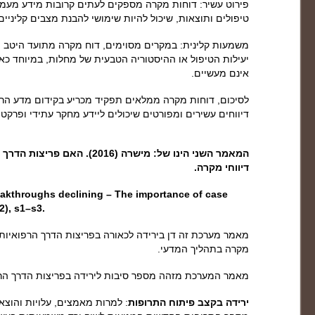
פירוט עשיר: דוחות מקרה מספקים לעתים קרובות מידע מעמי
טיפולים ותוצאות, שיכול להיות שימושי להבנת מצבים קליניים 
משמעות קלינית: במקרים מסוימים, דוח מקרה מתועד היטב יכ
יעילות הטיפול או ההיסטוריה הטבעית של מחלות, במיוחד כאשר
אינם מעשיים.
לסיכום, דוחות מקרה ממלאים תפקיד מכריע בקידום מדע הרפו
דיווחים עשירים ומפורטים שיכולים ליידע מחקר עתידי ופרקטי
המאמר השני הינו של: מישרה (2016)
דיווחי מקרה.
reakthroughs declining – The importance of case
(2), s1–s3.
מאמר מערכת זה דן בירידה לכאורה בפריצות הדרך הרפואיות 
מקרה בתהליך המדעי.
מאמר המערכת מזהה מספר סיבות לירידה בפריצות הדרך הרפ
ירידה בקצב פיתוח התרופות
: למרות מאמצים, עלויות והוצא