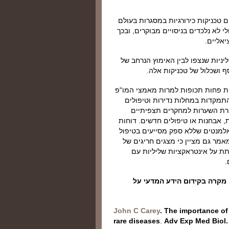
ם טכניקות כירורגיות במסגרות בעולם
לא נלכדים בניסויים מבוקרים, ובכך
אליים.
יניות שנצפו לבין האימוץ הנרחב של
כות פחות תכופות למרות מאמצי המו"פ
תמקדות במחלות נדירות וטיפולים
צירת השערות למחקרים תצפיתיים
, אבחנות או טיפולים חדשים. דוחות
למנטים שללא ספק מסייעים בטיפול
אמר גם מציין כי מצגים חריגים של
ותת על אינטראקציות שליליות עם
.
 מקרה בקידום הידע המדעי על
John C Carey
. The importance of
rare diseases
.
Adv Exp Med Biol.