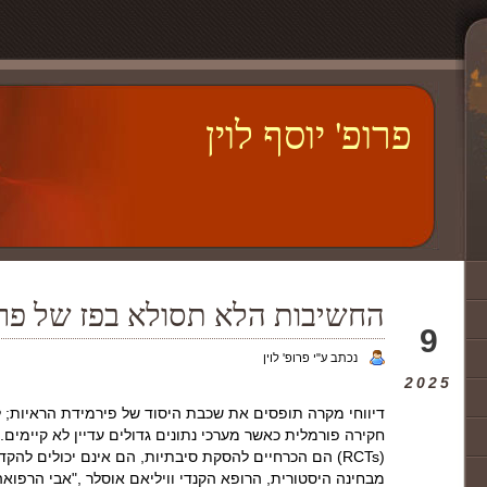
פרופ' יוסף לוין
החשיבות הלא תסולא בפז של פרס
מאי
9
נכתב ע"י פרופ' לוין
2025
דיווחי מקרה תופסים את שכבת היסוד של פירמידת הראיות; 
חקירה פורמלית כאשר מערכי נתונים גדולים עדיין לא קיימים.
(RCTs) הם הכרחיים להסקת סיבתיות, הם אינם יכולים להק
מבחינה היסטורית, הרופא הקנדי וויליאם אוסלר ,"אבי הרפוא