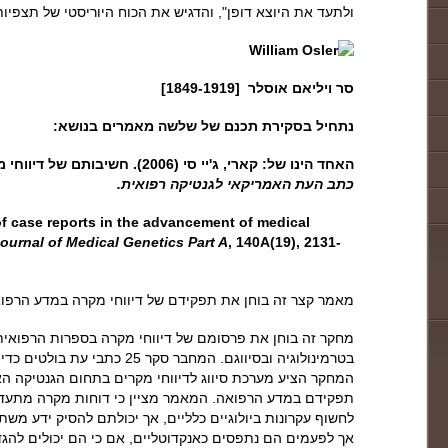
ולתעד את היוצא דופן", והדגיש את הכוח היוריסטי של תצפיות
סר ויליאם אוסלר [1849-1919]
נתחיל בסקירת תכנם של שלשה מאמרים בנושא:
האחד הינו של: קארי, ג'יי סי (2006). חשיבותם של דיווחי מקרה בקידום הידע המדעי הרפואי.
כתב העת האמריקאי לגנטיקה רפואית.
 of case reports in the advancement of medical
ournal of Medical Genetics Part A
, 140A(19), 2131-
מאמר קצר זה בוחן את תפקידם של דיווחי מקרה במדע הרפו
מחקר זה בוחן את פרסומם של דיווחי מקרה בספרות הרפואי
בטרמינולוגיה ובסיווגם. המחבר סק
המחקר הציע מערכת סיווג לדיווחי מקרים בתחום הגנטיקה הא
תפקידם במדע הרפואה. המאמר מציין כי דוחות מקרה מתעדים 
לחשוף עקרונות ביולוגיים כלליים, אך יכולתם להסיק ידע משתנ
אך לפעמים הם נתפסים כאנקדוטליים, אם כי הם יכולים להג