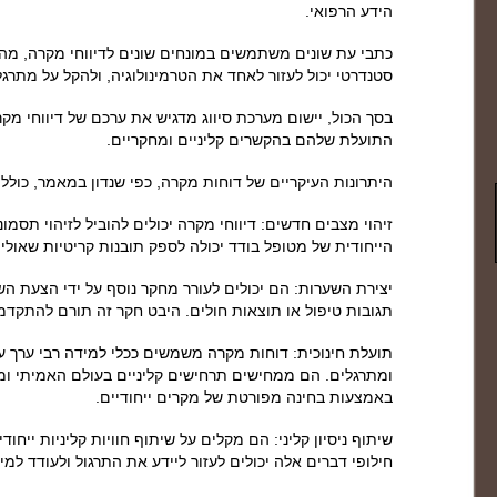
הידע הרפואי.
כתבי עת שונים משתמשים במונחים שונים לדיווחי מקרה, מה ש
סטנדרטי יכול לעזור לאחד את הטרמינולוגיה, ולהקל על מתרגל
בסך הכול, יישום מערכת סיווג מדגיש את ערכם של דיווחי מ
התועלת שלהם בהקשרים קליניים ומחקריים.
היתרונות העיקריים של דוחות מקרה, כפי שנדון במאמר, כוללי
זיהוי מצבים חדשים: דיווחי מקרה יכולים להוביל לזיהוי תסמ
הייחודית של מטופל בודד יכולה לספק תובנות קריטיות שאולי 
יצירת השערות: הם יכולים לעורר מחקר נוסף על ידי הצעת הש
תגובות טיפול או תוצאות חולים. היבט חקר זה תורם להתקדמ
תועלת חינוכית: דוחות מקרה משמשים ככלי למידה רבי ערך 
ומתרגלים. הם ממחישים תרחישים קליניים בעולם האמיתי ומש
באמצעות בחינה מפורטת של מקרים ייחודיים.
שיתוף ניסיון קליני: הם מקלים על שיתוף חוויות קליניות ייחו
חילופי דברים אלה יכולים לעזור ליידע את התרגול ולעודד ל