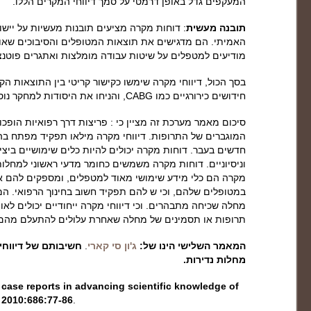
המעקפים גדל באופן דרמטי על סמך דיווחי המקרים הללו.
תובנה מעשית
: דוחות מקרה מציעים תובנות מעשיות על יישו
האמיתי. הם מדגישים את תוצאות המטופלים והסיבוכים שאולי 
מודיעים למטפלים על שיטות עבודה מומלצות ואתגרים פוטנצי
בסך הכול, דיווחי מקרה שימשו כקישור קריטי בין התוצאות הקל
חידושים כירורגיים כמו CABG, והניחו את היסודות למחקר נוסף ושכלול של טכניקות אלה.
סיכום מאמר מערכת זה מציין כי : פריצות דרך רפואיות הופ
המוגברים של התרופות. דיווחי מקרה מילאו תפקיד מפתח בה
חדשים בעבר. דוחות מקרה יכולים להיות כלים שימושיים בי
וניסיוניים. דוחות מקרה משמשים כחומר מדעי ראשוני למחלות
מקרה הם כלי מידע שימושי מאוד למטפלים, ומספקים להם א
במטופלים שלהם, וכי ש להם תפקיד חשוב בחינוך הרפואי. המ
מחלה שכיחה מתבהרים. וכי דיווחי מקרה ייחודיים יכולים לא
תרופות או תסמינים של מחלה שאחרת עלולים להתעלם מהם
המאמר השלישי הינו של:
ג'ון סי קארי
.
חשיבותם של דיווחי
מחלות נדירות.
 case reports in advancing scientific knowledge of
 2010:686:77-86
.