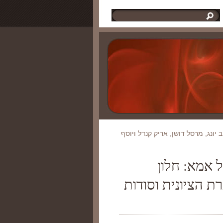
יונג, מרסל דושן, אריק קנדל ויוסף
 אמא: חלון
ת הציונית וסודות