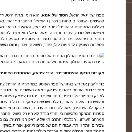
נכתב ע"י פרופ' לוין
ספרו של יגאל הראל,
הסוד של אמא
, הוא רומן מתח היסטור
הרגישים והמוכרים פחות בזיכרון הישראלי הרחב: חיי יהודי 
פעילות המחתרת היהודית־ציונית בעיראק, והמעבר הכואב מעול
מציאות של סכנה, עזיבה והגירה. יגאל הראל הוא מורה להיסטו
תחומי הידע הללו ניכרים היטב בספר. ההיסטוריה מספקת לו 
הספרות מעניקה לדמויות קול, פחד, תשוקה, זיכרון וחום משפ
כריכת הספר: החלון הפתוח אל סודות הרחוב הבגדדי: בהוצאת שבי
מקורות הרקע ההיסטוריים: יהודי עיראק, המחתרת הציונית, 
כדי להבין את חשיבותו של ספר העוסק במחתרת היהודית־ציוני
מחקרי רחב העוסק ביהדות עיראק במאה העשרים. אין מדובר ר
לא רק בסיפור של רדיפה, פחד ועקירה. יהדות עיראק הייתה 
והעשירות בעולם היהודי, בעלת שורשים עמוקים בבבל ההיסטו
גם קהילה עירונית, משכילה, דוברת ערבית, מעורבת בחיי מסחר
ספרות המחקר מדגישה כי יהודי בגדד לא חיו רק בשולי החבר
המרחב העירוני, הכלכלי והתרבותי של עיראק המודרנית, גם כ
שבירים יותר ויותר. עבודותיהם של נסים רג׳ואן, אורית בשקין 
הממד הזה: קהילה יהודית־ערבית בעלת זהות מורכבת, ששפתה,