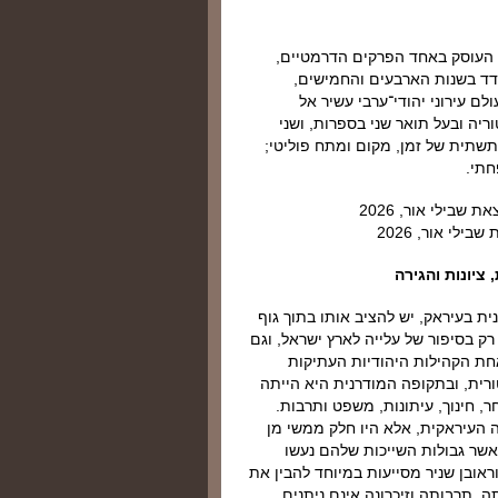
י העוסק באחד הפרקים הדרמטיים,
בגדד בשנות הארבעים והחמישים,
ם עירוני יהודי־ערבי עשיר אל
ריה ובעל תואר שני בספרות, ושני
תשתית של זמן, מקום ומתח פוליטי;
חתי.
לי אור, 2026
ציונות והגירה
ת בעיראק, יש להציב אותו בתוך גוף
ק בסיפור של עלייה לארץ ישראל, וגם
אחת הקהילות היהודיות העתיקות
רית, ובתקופה המודרנית היא הייתה
, חינוך, עיתונות, משפט ותרבות.
ה העיראקית, אלא היו חלק ממשי מן
אשר גבולות השייכות שלהם נעשו
וראובן שניר מסייעות במיוחד להבין את
 תרבותה וזיכרונה אינם ניתנים