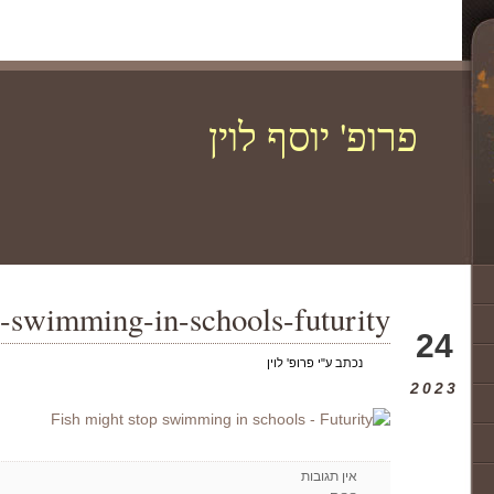
פרופ' יוסף לוין
p-swimming-in-schools-futurity
יונ
24
נכתב ע"י פרופ' לוין
2023
אין תגובות