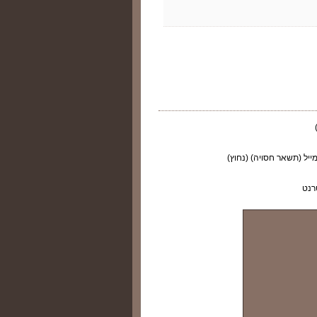
ייל (תשאר חסויה) (נחוץ)
רנט