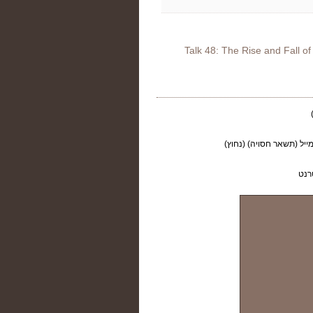
Talk 48: The Rise and Fall o
ייל (תשאר חסויה) (נחוץ)
רנט