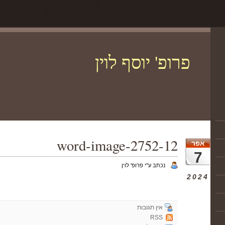
פרופ' יוסף לוין
word-image-2752-12
אפר
7
נכתב ע"י פרופ' לוין
2024
אין תגובות
RSS