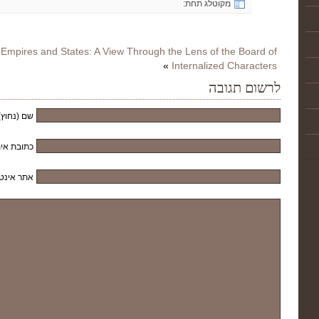
מקוטלג תחת:
f Empires and States: A View Through the Lens of the Board of
»
Internalized Characters
לרשום תגובה
שם (נחוץ)
כתובת אימ
אתר אינט