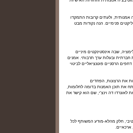
וטיבציה אמנותית והחוויות האישיות
רה אמנותית, ולעתים קרובות התמקדו
יקטים פנימיים. הנה נקודות מבט
ימציה, שבה אינסטינקטים מיניים
ת חברתית ובעלות ערך תרבותי. אמנים
חפים הרסניים פוטנציאליים לביטוי
ת את הרצונות, הפחדים
נתח את תוכן האמנות בדומה לחלומות,
ת לאונרדו דה וינצ'י, שם הוא קישר את
טיבי, חלק מהלא-מודע המשותף לכל
 ארכאיים.