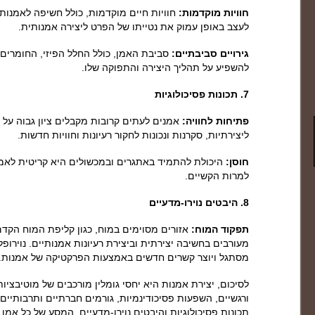
חוויות מוקדמות:
חוויות חיים מוקדמות, כולל חשיפה לאמנות 
לעצב באופן עמוק את נטייתו של הפרט ליצירה אמנותית.
גירויים סביבתיים:
סביבת האמן, כולל החלל הפיזי, החומרים ה
להשפיע על תהליך היצירה והתפוקה שלו.
7. תכונות פסיכולוגיות
פתיחות לחוויה:
אמנים לעתים קרובות מקבלים ציון גבוה על 
ליצירתיות, סקרנות ונכונות לחקור רעיונות וחוויות חדשות.
חוסן:
היכולת להתמיד באתגרים ובמכשולים היא קריטית לאמ
למרות הקשיים.
8. היבטים נוירו-מדעיים
תפקוד המוח:
אזורים מסוימים במוח, כגון קליפת המוח הקד
מעורבים בחשיבה יצירתית וביצירת רעיונות אמנותיים. נוירו
מסתגל ויוצר קשרים חדשים באמצעות הפרקטיקה של אמנות.
לסיכום, יצירת אמנות היא יחסי גומלין מורכבים של מוטיבציות
ורגשיים, השפעות פסיכודינמיות, גורמים חברתיים ותרבותיים
תכונות פסיכולוגיות והיבטים נוירו-מדעיים. המסע של כל אמן ה