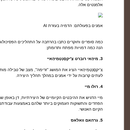
אלמנטים אלה.
אמנים בפעולתם: הדמיה בעזרת AI
כמה סופרים וחוקרים כתבו בהרחבה על התהליכים הפסיכולוגי
הנה כמה דמויות מפתח ותרומתן:
3. מיהַאי רוברט צִ'יקסֶנְטְמִיהַאיִי
צ'יקסֶנְטְמִיהַאיִי הציג את המושג "זרימה", מצב של טבילה מ
לעתים קרובות על ידי אמנים במהלך תהליך היצירה.
4. רולו מיי
מיי הדגיש את ההיבטים הקיומיים של היצירתיות, דן באופן 
הפחדים והתשוקות העמוקים ביותר שלהם באמצעות עבודתם, ו
הקיום האנושי.
5. גרהאם וואלאס