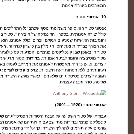
המעורבים ביצירת אמנות.
10.
אנטוני סטור
אנטוני סטור הוא סופר משמעותי נוסף שכתב על התהליכים הפס
כולל יצירה אמנותית. בספרו "הדינמיקה של היצירה ", סטור ב
והנסיבות האישיות שמניעים אנשים יוצרים, כולל אמנים. הוא 
את הצורך בבדידות ואת יחסי הגומלין בין כישרון לנוירוזה.
רעיו
סטור דן באופן שבו קונפליקטים פנימיים והפרעות פסיכולוגיות
מקור מוטיבציה וחומר לביטוי אמנותי.
בדידות:
סטור מדגיש את
יוצרים, וטוען כי היא מאפשרת לאמנים את המרחב לעסוק בא
רעיונותיהם ללא הסחות דעת חיצוניות.
צרכים פסיכולוגיים:
סט
תגובה לצרכים פסיכולוגיים שלא נענו, כאשר מעשה היצירה מ
שליטה, סדר והבנה עצמית.
אנטוני סטור (1920 – 2001)
עבודתו של סטור השפיעה על הבנת היסודות הפסיכולוגיים של
קונפליקט פנימי ובדידות מתיישב עם חוויותיהם של אמנים רב
גורמים אלה תורמים לתהליך היצירה. כך על ידי בחינת הצרכים