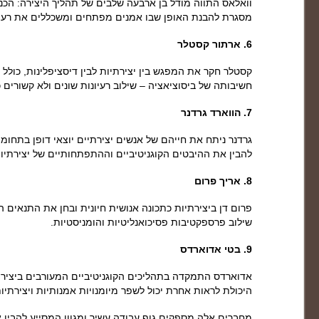
וואלאס התווה מודל בן ארבעה שלבים של תהליך היצירה: הכנ
מסגרת להבנת האופן שבו אמנים מפתחים ומשכללים את רעיו
6. ארתור קסטלר
קסטלר חקר את המפגש בין יצירתיות לבין דיסציפלינות, כולל 
חשיבותה של ביסוציאציה – שילוב רעיונות שונים ולא קשורים כ
7. הווארד גרדנר
גרדנר ניתח את חייהם של אנשים יצירתיים יוצאי דופן בתחומים
להבין את ההיבטים הקוגניטיביים וההתפתחותיים של יצירתיות
8. אריך פרום
פרום דן ביצירתיות כתכונה אנושית חיונית ובחן את התנאים ה
שילוב פרספקטיבות פסיכואנליטיות והומניסטיות.
9. בטי אדוארדס
אדוארדס התמקדה בתהליכים הקוגניטיביים המעורבים ביצירה
היכולת לראות אחרת יכול לשפר מיומנויות אמנותיות ויצירתיות
מחברים אלה מספקים גוף עבודה עשיר ומגוון המסייע להבין 