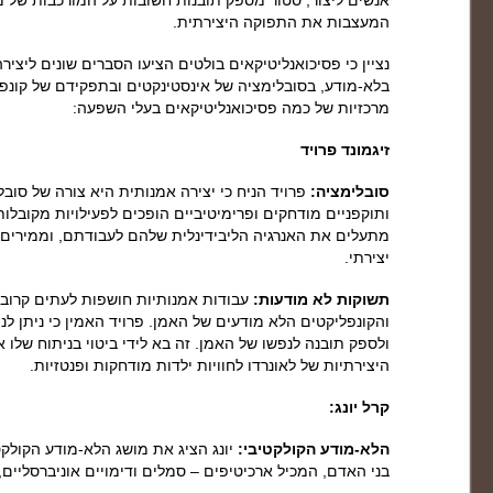
אנשים ליצור, סטור מספק תובנות חשובות על המורכבות של מ
המעצבות את התפוקה היצירתית.
נציין כי פסיכואנליטיקאים בולטים הציעו הסברים שונים ליצי
בלא-מודע, בסובלימציה של אינסטינקטים ובתפקידם של קונפל
מרכזיות של כמה פסיכואנליטיקאים בעלי השפעה:
זיגמונד פרויד
סובלימציה:
פרויד הניח כי יצירה אמנותית היא צורה של סובל
ותוקפניים מודחקים ופרימיטיביים הופכים לפעילויות מקובלו
מתעלים את האנרגיה הליבידינלית שלהם לעבודתם, וממירים ד
יצירתי.
תשוקות לא מודעות:
עבודות אמנותיות חושפות לעתים קרובו
והקונפליקטים הלא מודעים של האמן. פרויד האמין כי ניתן ל
ולספק תובנה לנפשו של האמן. זה בא לידי ביטוי בניתוח שלו א
היצירתיות של לאונרדו לחוויות ילדות מודחקות ופנטזיות.
קרל יונג:
הלא-מודע הקולקטיבי:
יונג הציג את מושג הלא-מודע הקולק
בני האדם, המכיל ארכיטיפים – סמלים ודימויים אוניברסליים,