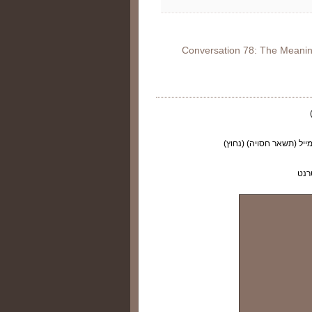
Conversation 78: The Meanin
ייל (תשאר חסויה) (נחוץ)
רנט