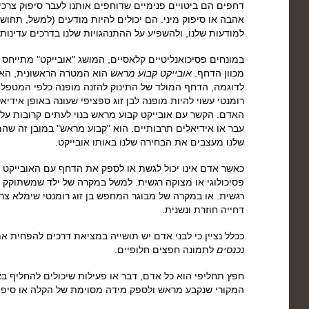
דחפים הם ביטויים פנימיים שדוחפים אותנו לעבר סיפוק צרכים 
אהבה או סיפוק מיני. הם יכולים להיות מודעים (למשל, תחוש
למודעות שלנו, ולהשפיע על ההתנהגויות שלנו בדרכים עדינות.
במונחים פסיכואנליטיים קלאסיים, המושג "אובייקט" מתייחס 
מכוון הדחף.
אובייקט קבוע מראש
הוא המטרה הראשונית, האי
לדוגמה, הדחף המולד של התינוק להזנה מופנה כלפי המטפל (
רומנטי עשוי להיות מופנה לבן זוג ספציפי שעונה באופן אידיא
האדם. הקשר עם אובייקט קבוע מראש בנוי לעתים קרובות על הק
עבר או אידיאלים תרבותיים. הוא "קבוע מראש" במובן זה שהמב
שלנו מעצבים את הבחירה שלנו באותו אובייקט.
כאשר אדם אינו יכול לגשת או לספק את הדחף עם האובייקט 
פסיכולוגי או מצוקה רגשית. למשל במקרה של ילד שמשתוקק 
רגשית. או במקרה של מבוגר המחפש בן זוג רומנטי שימלא צרכי
דחייה חוזרת ונשנית.
ככלל נציין כי לבני אדם יש תושייה במציאת דרכים להפחית א
נכנסים
לתמונה חפצים חלופיים.
חפץ תחליפי הוא כל אדם, דבר או פעילות שיכולים להחליף בא
המקורי שנקבע מראש ולספק מידה מסוימת של הקלה או סיפו