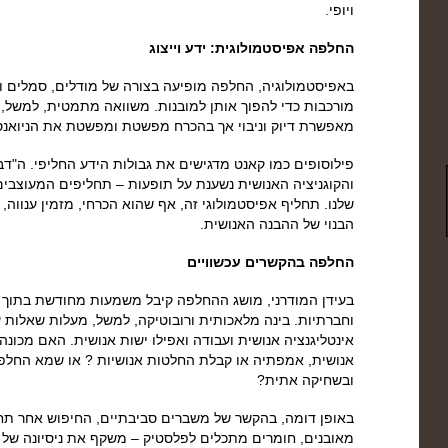
ויופי.
החלפה אפיסטמולוגית: ידע וייצוג
באפיסטמולוגיה, החלפה מופיעה בצורה של מודלים, סמלים ו
מורכבות כדי להפוך אותן למובנות. משוואה מתמטית, למשל,
מאפשרת דיוק וניבוי אך בהכרח מפשטת ומפשטת את הניואנס
פילוסופים כמו קאנט מדגישים את גבולות הידע החליפי. ה"דבר 
והקוגניציה האנושית נשענת על תופעות – תחליפים המעוצבים
שלנו. תחליף אפיסטמולוגי זה, אף שהוא הכרחי, מזמין ענווה,
הבנוי של ההבנה האנושית.
החלפה בהקשרים עכשוויים
בעידן המודרני, מושג ההחלפה קיבל משמעות מחודשת בתוך תמ
וחברתיות. בינה מלאכותית ורובוטיקה, למשל, מעלות שאלות 
אינטליגנציה אנושית ועבודה ואפילו ישות אנושית. האם מכונה
אנושית, אמפתיה או קבלת החלטות אנושיות ? או שמא החלפה
ובשחיקה אתית?
באופן דומה, בהקשר של משברים סביבתיים, החיפוש אחר תח
מאובנים, חומרים מתכלים לפלסטיק – משקף את ניסיונה של ה