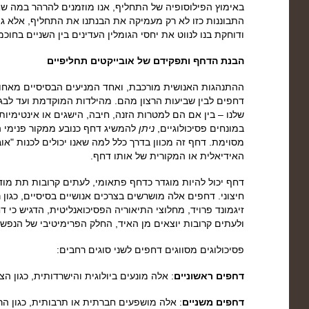
באימוץ הפילוסופיה של התחליף, אנו מוזמנים להרהר במה שחיו
התבוננות כזו לא רק מעמיקה את הבנתנו את התחליף, אלא ג
ודוחקת בנו לנווט את יחסי הגומלין העדינים בין השניים בחוכמ
הבנת הדחף ותפקידם של אובייקטים תחליפיים
ההתנהגות האנושית מורכבת, ואחד המניעים הבסיסיים מאחורי 
דחפים לבין שביעות הרצון מהם. מהילדות המוקדמת ועד לבגר
שלנו – בין אם הם למטרות הזנה, חיבה, הישגים או אינטימיו
במונחים פסיכולוגיים,
ניתן
להמשיג דחף כנובע ממקור פנימי 
מסוימת. דחף זה מכוון בדרך כלל למה שאנו יכולים לכנות "א
האידיאלית או המקורית של אותו דחף.
דחף יכול להיות מוגדר כדחף פתאומי, לעתים קרובות תת מודע,
חיצוני. דחפים אלה מושרשים בצרכים אנושיים בסיסיים, כגון ר
זיגמונד פרויד, מחלוצי התיאוריה הפסיכואנליטית, הדגיש כי 
ולעתים קרובות יוצאים מן האיד, החלק הפרימיטיבי של הנפש 
פסיכולוגים מסווגים דחפים לשני סוגים רחבים:
דחפים ראשוניים
: אלה מונעים ביולוגית והישרדותית, כגון הצ
דחפים משניים
: אלה מושפעים חברתית או תרבותית, כגון הר