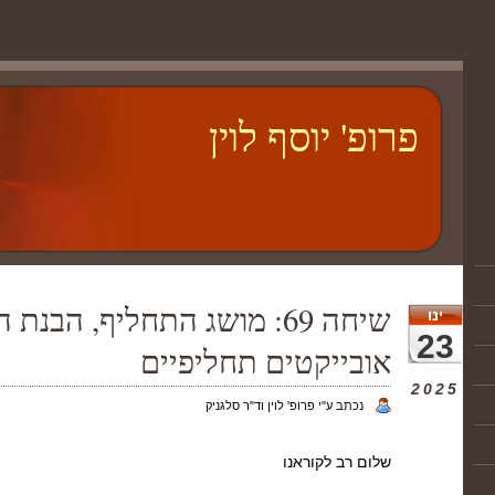
פרופ' יוסף לוין
שיחה 69: מושג התחליף, הב
ינו
23
אובייקטים תחליפיים
2025
נכתב ע"י פרופ' לוין וד"ר סלגניק
שלום רב לקוראנו