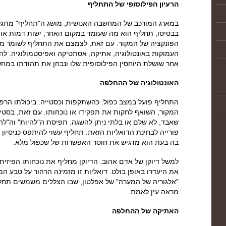
הרעיון הפילוסופי של התחליף
במארג המורכב של המחשבה האנושית, מושג ה"תחליף" מתגל
בבסיסו, תחליף הוא מה שעומד במקום האחר, ישות דמות או 
הפונקציה של המקור. עם זאת, לצמצם את התחליף לשומר מק
העמוקות באונטולוגיה, אתיקה, אסתטיקה ואפיסטמולוגיה. לה
אחר שושלת היוחסין הפילוסופית שלו ונבחן את תהודתו במחש
האונטולוגיה של ההחלפה
התחליף פועל במצב כפול: כהשתקפות וכסטייה. ביכולתו הר
המקור, השואף לחקות את תפקידו או נוכחותו. עם זאת, בסטי
שאבד, לא שלם או בלתי ניתן להשגה. תפיסת ה"להיות" וה"לה
פורייה לבחינת הדואליות הזאת. תחליף עשוי להיתפס כניסיון ל
בה בעת הוא מדגיש את חוסר האפשרות של שכפול מלא.
למשל דיוקן של אדם אהוב. הדיוקן מחליף את נוכחותו הפיזית
את היעדרו באופן בולט. דואליות זו מזמינה הרהור על טבע המצ
"אלגוריה של המערה" של אפלטון, שבו הצללים משמשים תחלי
מראה עין לאמת.
האתיקה של ההחלפה