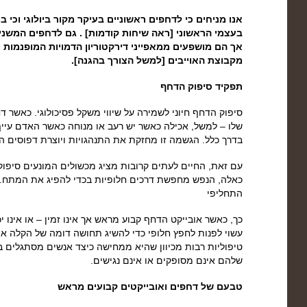
אנו מניחים כי לדחפים ראשוניים בעיקר מקור ביולוגי וכי
בעצמי הראשוני [ראה שיחות קודמות] . גם לדחפים המשניים 
אך הם מושפעים ממאפייני דירקטוריון הדמויות המופנמות ומ
מקבוצת האוייבים [למשל הצורך בהגנה].
תפקיד סיפוק הדחף
סיפוק הדחף חיוני לשמירה על שיווי משקל פסיכולוגי. כאשר 
שלו – למשל, אכילה כאשר יש רעב או מנוחה כאשר האדם עייף
בדרך כלל. הגשמה זו מחזקת את התנהגויות ויוצרת דפוסים ה
עם זאת, החיים לעתים קרובות מציג מכשולים המונעים סיפוק 
כאלה, הנפש מחפשת דרכים חלופיות בכדי להפיג את המתח. ד
התחליפי
כך, כאשר אובייקט הדחף קבוע מראש אך אינו זמין – או אינו
עשוי לפנות לחפץ חלופי כדי להשיג תחושה דומה של הקלה או 
טיפוליות רבות מכיוון שהיא ממחישה כיצד אנשים מסתגלים ב
שלהם אינם מסופקים או אינם נגישים.
טבעם של דחפים ואובייקטים קבועים מראש