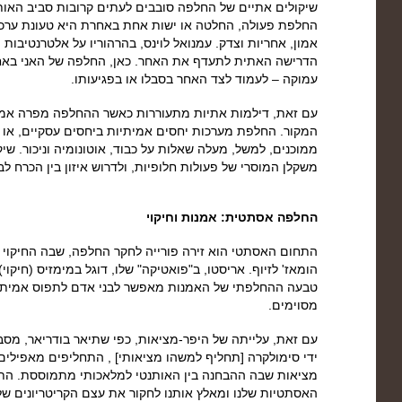
שיקולים אתיים של החלפה סובבים לעתים קרובות סביב האות
החלפת פעולה, החלטה או ישות אחת באחרת היא טעונת ערכי
אמון, אחריות וצדק. עמנואל לוינס, בהרהוריו על אלטרנטיבות
הדרישה האתית לתעדף את האחר. כאן, החלפה של האני באח
עמוקה – לעמוד לצד האחר בסבלו או בפגיעותו.
עם זאת, דילמות אתיות מתעוררות כאשר ההחלפה מפרה אמו
המקור. החלפת מערכות יחסים אמיתיות ביחסים עסקיים, או
ממוכנים, למשל, מעלה שאלות על כבוד, אוטונומיה וניכור. שי
משקלן המוסרי של פעולות חלופיות, ולדרוש איזון בין הכרח לבי
החלפה אסתטית: אמנות וחיקוי
התחום האסתטי הוא זירה פורייה לחקר החלפה, שבה החיקוי נ
הומאז' לזיוף. אריסטו, ב"פואטיקה" שלו, דוגל במימזיס (חיקוי)
טבעה ההחלפתי של האמנות מאפשר לבני אדם לתפוס אמיתות 
מסוימים.
עם זאת, עלייתה של היפר-מציאות, כפי שתיאר בודריאר, מס
ידי סימולקרה [תחליף למשהו מציאותי] , התחליפים מאפילים 
מציאות שבה ההבחנה בין האותנטי למלאכותי מתמוססת. התח
האסתטיות שלנו ומאלץ אותנו לחקור את עצם הקריטריונים של