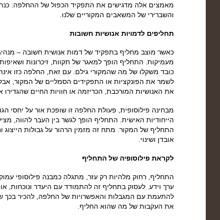
מאמצים אלה מדגישים את התפקיד הכפול של ההחלפה: כנתי
והשברירי של המשאבים המקוריים שלנו.
תחליפים לדמויות אנושיות חשובות
כאשר מוצב מחליף בתפקיד של דמות אנושית חשובה – מנהיג,
מעמיקות. התחליף הופך למאגר של תקוות, זיכרונות ושאיפות 
כובד משקלו של מה שהמקורי גילם. עם זאת, החלפה כזו אינה
לשמר את הפונקציות או התפקידים הסמליים של המקור, אבל 
את האנושיות המורכבת, הכריזמה או חוויות החיים שהגדירו 
מבחינה פילוסופית, פעולת החלפה זו שופכת אור על יחסי הגומלי
הייחודיות האישית. התחליף הופך לגשר בין העבר להווה, מצי
התחליף של המקור. מתח זה מזמין הרהור על גבולות הייצוג ו
אובדן ושינוי.
לקראת פילוסופיה של התחליף
התחליף, רחוק מלהיות רק עזר, מתגלה כמבנה פילוסופי עמוק
ערך וידע. לעסוק בתחליף זה להתמודד עם היעדר ונוכחות, אותנט
להתעמת עם המגבלות והאפשרויות של החלפה, להכיר בכך שכ
את העקבות של מה שהוא החליף.