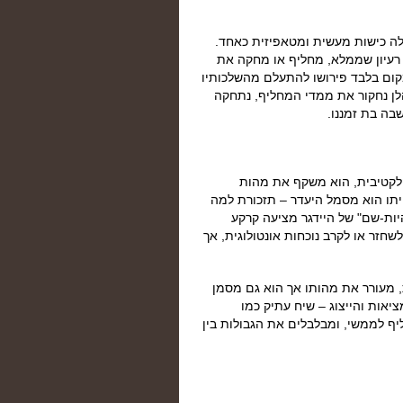
ה כישות מעשית ומטאפיזית כאחד.
רעיון שממלא, מחליף או מחקה את
ום בלבד פירושו להתעלם מהשלכותיו
לן נחקור את ממדי המחליף, נתחקה
בה בת זמננו.
פלקטיבית, הוא משקף את מהות
יתו הוא מסמל היעדר – תזכורת למה
יות-שם" של היידגר מציעה קרקע
שחזר או לקרב נוכחות אונטולוגית, אך
, מעורר את מהותו אך הוא גם מסמן
יאות והייצוג – שיח עתיק כמו
ף לממשי, ומבלבלים את הגבולות בין