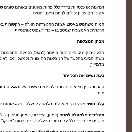
דמיונות או פנטזיות בדרך כלל פחות מעוגנים באותם סוגים ש
אם כי הם עדיין יכולים להיות חיים. יחסית
המוח משתמש באסוציאציות ההקשריות האלה – הקשורות בעיק
הרקתית האמצעית שמסביבו – כדי לשפוט אותנטיות.
מבחן המציאות
תהליכים קוגניטיביים גבוהים יותר (למשל, הנמקה, התבוננות פ
משהו הגיוני בהקשר של המציאות החיצונית (למשל, "אני לא ב
מדמיין").
כעת נשים את הכל יחד
ההבחנה בין מציאות חיצונית לפנימית נשענת על
מעגלים חופ
יחיד.
קלט חושי
מגיע דרך מסלולים מלמטה למעלה, נושא אותות אמי
תהליכים מלמעלה למטה
(דמיון, היזכרות, דמיון מנטלי) יכ
חושיים אך בדרך כלל עם דפוסי הפעלה שונים ופחות "משקל" 