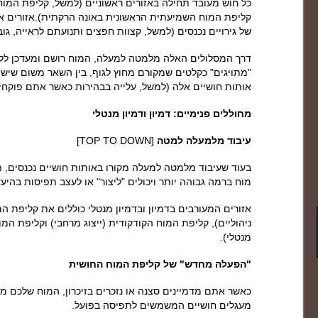
כל חוש מעובד תחילה באזורים ראשוניים (למשל, קליפת המוח
קליפת המוח השמיעתית הראשונית באונה הרקתית).אזורים אל
של גירויים נכנסים (למשל, קצוות חפצים ותנועתם לראייה, גו
דרך המסלולים האלה מלמטה למעלה, המוח רושם ומעדכן ללא 
"מתויגים" כקלטים שמקורם מחוץ לגוף, בין השאר משום שיש קש
אותות חושיים אלה (למשל, עלייה בבהירות כאשר אתם פוקחים
מחוללים פנימיים: דמיון ודמיון מנטלי
עיבוד מלמעלה למטה
[TOP TO DOWN]
בעוד שעיבוד מלמטה למעלה מקורו באותות חושיים נכנסים, 
מוח ברמה גבוהה יותר ויכולים "ליצור" או לעצב תפיסות בהיעדר 
אזורים המעורבים בדמיון ובדמיון מנטלי כוללים את קליפת ה
ניהוליים), קליפת המוח הקודקודית (ייצוג מרחבי) וקליפת המו
מנטלי).
"הפעלה מחדש" של קליפת המוח החושית
כאשר אתם מדמיינים סצנה או נזכרים בזיכרון, המוח שלכם 
מעגלים חושיים המשמשים לתפיסה בפועל.