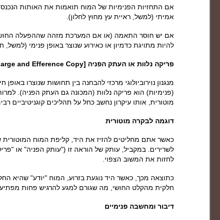
אם התחזיות הפנימיות של המוח תואמות את האותות הנכנסי
אמיתי (למשל, ראיית עץ מחוץ לחלון).
אם יש חוסר התאמה (או אם המערכת מזהה שההפעלה החושי
להיות מתויגת כדמיון או כאירוע שנוצר באופן פנימי (למשל, ח
פריקה נלוות או העתק הפניה [Corollary Discharge and Efference Copy]
מנגנון נוירוביולוגי מרכזי להבחנה בין תחושות שנוצרו באופן ח
(פנימיות) הוא פריקה נלוות (המכונה גם העתק הפניה). למרו
מוטורית, אותו עיקרון נחשב כחל על תהליכים קוגניטיביים רבים
דוגמה לבקרה מוטורית
כאשר אתם מחליטים להזיז את היד, קליפת המוח המוטורית ש
לשרירים. במקביל, עותק של הוראה זו ("עותק הפניה" או "פריק
לחזות את המשוב הצפוי.
כתוצאה מכך, כאשר היד נוגעת בזרוע, המוח "יודע" שהיא הח
חלקית מהקלט החושי, מה שגורם למגע להרגיש פחות מפתיע (
דיבור ומחשבה פנימיים