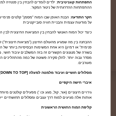
התפתחות קוגניטיבית
: ילדים לומדים להבחין בין פנטזיה למ
ההתפתחות ההדרגתית של ניטור המקור.
חקר התודעה
: הבנת האופן שבו המוח "מסמן" קלטים פנימיים
על מודעות עצמית והבניית חוויה סובייקטיבית
כיצד יכול המוח האנושי להבחין בין המציאות החיצונית לבין 
ההבחנה בין מה שמגיע מהעולם החיצון ("מציאות חיצונית") לב
פנימית" או דמיון) היא אחת המשימות הבסיסיות ביותר של המו
בשורה של מנגנונים הקשורים זה בזה המשלבים עיבוד חושי, מ
מסדר גבוה יותר. להלן סקירה פשוטה של כמה מהתהליכים הע
מעורבים.
מסלולים חושיים ועיבוד מלמטה למעלה [DOWN TO TOP]
איברי חישה היקפיים
גירויים חיצוניים (אור, קול, מגע וכו ') מפעילים קולטנים מיוחדים
אותות אלה מגיעים למוח דרך עצבים ומסלולים תחושתיים ייעו
קליפת המוח החושית הראשונית