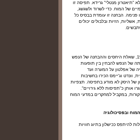
א "תיאטרון מנטלי" גרידא. תפיסה זו
מיים של המוח. כדי לשרוד ולשגשג,
 פנימה. הבחנה זו עומדת בבסיס כל
 אשליות, הזיות ובלבולים יכולים
תבשים.
מדיונים פילוסופיים עתיקים ועד לפסיכופיזיקה של המאה ה-19, שאלת היחסים וההבחנה של הנפש
ה של הנפש להבחין בין תופעות
יה של אפלטון על המערה ועד
 וונדט וג'יימס הכירו בחשיבות
ון של היסק לא מודע בתפיסה. תצפיות
דמות של הזיות (למשל, Esquirol, Kraepelin) מסגרו אותן כ"תפיסות ללא גירויים".
יטור מקורות, במקביל למחקרים במדעי המוח
מוח ובפסיכולוגיה
לות להיתפס ככישלון בתיוג חוויות