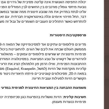
יכולת התפיסה האנושית אינה קליטה פסיבית של גירויים וגם ל
נובעת מיחסי גומלין מורכבים בין החושים לבין המודלים הפני
עלינו לנתח במדויק את מה שנובע חיצונית ממה שנוצר בנפשנו
דבר, החל מזיהוי איומים וכלה באינטראקציה חברתית. עם זאת,
להתרחש כאשר התהליכים העצביים השומרים על גבול זה מש
פרספקטיבות היסטוריות
מממשק העולם שבתה את ליבם של הוגים. להתעניינות ביכולת
פנימיות וחיצוניות יש שורשים פילוסופיים עמוקים – מהאלגור
להרהורים של דקארט על טבע המציאות. בפסיכולוגיה המודרנית,
ההתבוננות הפנימית, ואילו הרמן פון הלמהולץ הציג את הרעי
קליניות מוק
במאה ה-20, פסיכולוגים קוגניטיביים פיתחו תיאוריות נ
הקושרים הזיות לפעילות עצבית חריגה.
משמעות ההבחנה בין המציאות החיצונית לפנימית במדעי ה
חשיבות קלינית
: הזיות ואשליות בהפרעות כגון סכיזופרניה יכו
פנימיות כנוצרות מעצמן.