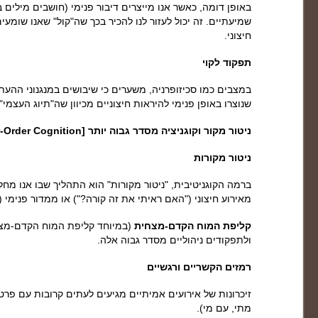
באופן דומה, כאשר אנו מייצרים דיבור פנימי (חושבים מילים ב
שמיעתיים. זה יכול לעזור לנו להכיר בכך שה"קול" שאנו שומעים
חיצוני.
תפקוד לקוי
במצבים כמו סכיזופרניה, משערים כי שיבושים במנגנוני ההעתק
שנוצרו באופן פנימי להיראות חיצוניים מכיוון שה"תיוג העצמי"
ניטור מקור וקוגניציה מסדר גבוה יותר [Source Monitoring and Higher-Order Cognition]
ניטור מקורות
ברמה הקוגניטיבית, "ניטור מקורות" הוא התהליך שבו אנו מחליט
מאירוע חיצוני ("האם ראיתי את זה קורה?") או ממדור פנימי (
קליפת המוח הקדם-מצחית
(במיוחד קליפת המוח הקדם-מצחי
ולתפקודים ניהוליים מסדר גבוה אלה.
רמזים הקשריים ורגשיים
זיכרונות של אירועים אמיתיים מגיעים לעתים קרובות עם פרט
מתי, עם מי).